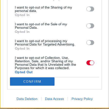
I want to opt-out of the Sharing of my
personal data.
Opted In
I want to opt-out of the Sale of my
Personal Data.
Αυτό το άλμπουμ σε κερνάει μέσα
Opted In
σε 2' μία μίνι κρίση ηλικίας
I want to opt-out of processing my
Personal Data for Targeted Advertising.
Αντέχεις;
Opted In
I want to opt-out of Collection, Use,
Retention, Sale, and/or Sharing of my
06.08.2020
Personal Data that Is Unrelated with the
Purposes for which it was collected.
Opted Out
CONFIRM
Data Deletion
Data Access
Privacy Policy