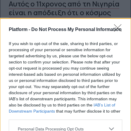
Αυτός ο 11χρονος από τη Νιγηρία
είναι η απόδειξη ότι ο κόσμος
μας είναι ακόμα όμορφος
Platform -
Do Not Process My Personal Information
Η χορογραφία κάτω απο τη βροχή έγινε viral
και αιτία για μία σημαντική υποτροφία
If you wish to opt-out of the sale, sharing to third parties, or
processing of your personal or sensitive information for
targeted advertising by us, please use the below opt-out
24.08.2020
section to confirm your selection. Please note that after your
opt-out request is processed you may continue seeing
interest-based ads based on personal information utilized by
us or personal information disclosed to third parties prior to
your opt-out. You may separately opt-out of the further
disclosure of your personal information by third parties on the
IAB’s list of downstream participants. This information may
also be disclosed by us to third parties on the
IAB’s List of
Downstream Participants
that may further disclose it to other
third parties.
Personal Data Processing Opt Outs