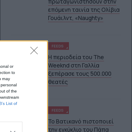
πρωταγωνιστήσουν στην
επόμενη ταινία της Ολίβια
Γουάιλντ, «Naughty»
FEEDS
Η περιοδεία του The
Weeknd στη Γαλλία
sonal or
4
ξεπέρασε τους 500.000
ection to
ou may
θεατές
 personal
out of the
 downstream
B’s List of
FEEDS
Το Βατικανό πιστοποιεί
την εγκύκλιο του Πάπα