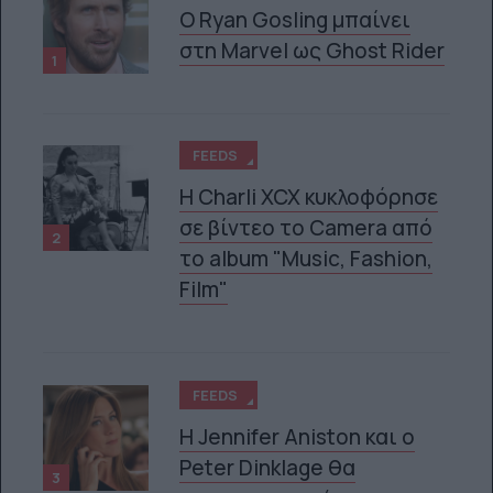
Ο Ryan Gosling μπαίνει
στη Marvel ως Ghost Rider
1
FEEDS
H Charli XCX κυκλοφόρησε
σε βίντεο το Camera από
2
το album "Music, Fashion,
Film"
FEEDS
Η Jennifer Aniston και ο
Peter Dinklage θα
3