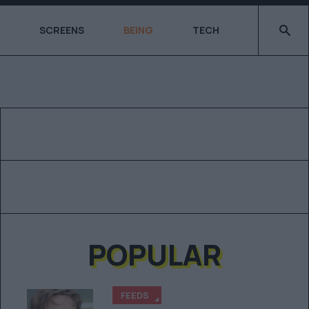
Type 2 o
SCREENS
BEING
TECH
POPULAR
FEEDS