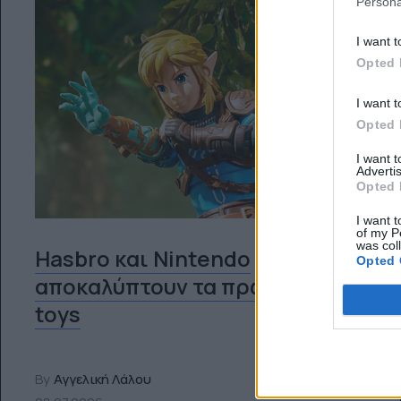
Persona
I want t
Opted 
I want t
Opted 
I want 
Advertis
Opted 
I want t
of my P
was col
Hasbro και Nintendo
Opted 
αποκαλύπτουν τα πρώτα Zelda
toys
By
Αγγελική Λάλου