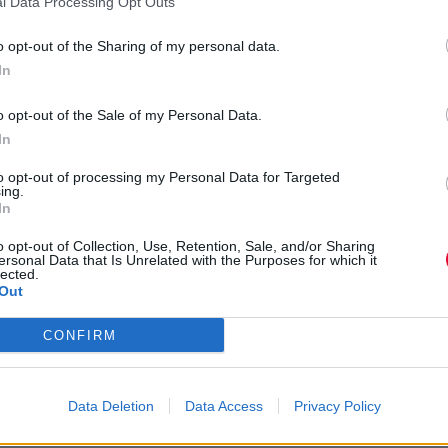
l Data Processing Opt Outs
o opt-out of the Sharing of my personal data.
In
o opt-out of the Sale of my Personal Data.
In
to opt-out of processing my Personal Data for Targeted
ing.
In
o opt-out of Collection, Use, Retention, Sale, and/or Sharing
ersonal Data that Is Unrelated with the Purposes for which it
lected.
Boox Picco: Το μικροσκοπικό E-
Out
Reader που απειλεί να
CONFIRM
εξαφανίσει τα βιβλία
Data Deletion
Data Access
Privacy Policy
By
Platform team