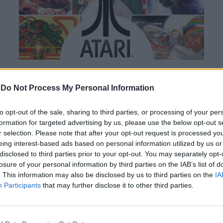
Η Atari συμφώνησε με την
-
Do Not Process My Personal Information
Universal για ταινίες
βασισμένες σε 10 κλασικά
to opt-out of the sale, sharing to third parties, or processing of your per
formation for targeted advertising by us, please use the below opt-out s
παιχνίδια
r selection. Please note that after your opt-out request is processed y
eing interest-based ads based on personal information utilized by us or
disclosed to third parties prior to your opt-out. You may separately opt-
By
Αγγελική Λάλου
losure of your personal information by third parties on the IAB’s list of
. This information may also be disclosed by us to third parties on the
IA
29.07.2026
Participants
that may further disclose it to other third parties.