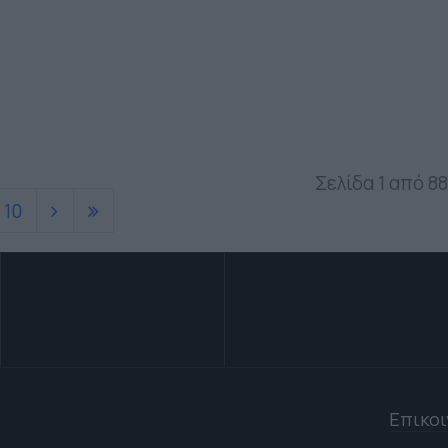
Σελίδα 1 από 88
10
Επικο