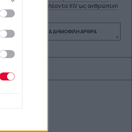
5
Λέοντα XIV ως ανθρώπινη
ΔΕΣ ΤΑ ΔΗΜΟΦΙΛΉ ΆΡΘΡΑ