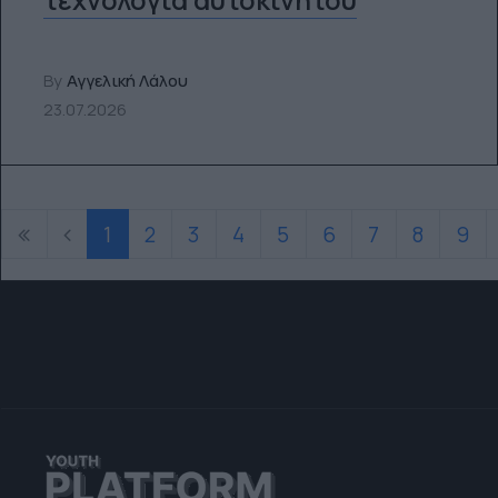
By
Αγγελική Λάλου
23.07.2026
1
2
3
4
5
6
7
8
9