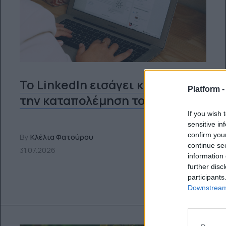
Το LinkedIn εισάγει κουμπί για
Platform 
την καταπολέμηση του AI Slop
If you wish 
sensitive in
confirm you
By
Κλέλια Φατούρου
continue se
31.07.2026
information 
further disc
participants
Downstream 