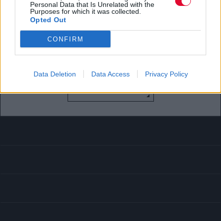
Personal Data that Is Unrelated with the
Purposes for which it was collected.
Ναταλία Πετρίτη
Opted Out
08.09.2021
CONFIRM
Data Deletion
Data Access
Privacy Policy
LOAD MORE...