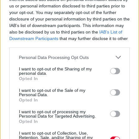
Είσαι άραγε έτοιμος να ανακαλύψεις και τον
us or personal information disclosed to third parties prior to
your opt-out. You may separately opt-out of the further
κόσμο της μαγειρικής μαζί με το
disclosure of your personal information by third parties on the
Πανεπιστήμιο;
IAB’s list of downstream participants. This information may
also be disclosed by us to third parties on the
IAB’s List of
Downstream Participants
that may further disclose it to other
Ναταλία Πετρίτη
third parties.
13.09.2021
Personal Data Processing Opt Outs
I want to opt-out of the Sharing of my
personal data.
Opted In
5 σημάδια ότι είσαι έτοιμος για
I want to opt-out of the Sale of my
Personal Data.
τη φοιτητική ζωή
Opted In
I want to opt-out of processing my
Το σχολείο τέλειωσε κι εσύ είσαι έτοιμος
Personal Data for Targeted Advertising.
Opted In
για το επόμενο βήμα στη φοιτητική σου
ζωή. Είσαι όμως έτοιμ...
I want to opt-out of Collection, Use,
Retention, Sale, and/or Sharing of my