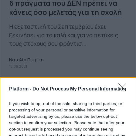
6 πράγματα που ΔΕΝ πρέπει να
κάνεις όσο μελετάς για τη σχολή
Η εξεταστική του Σεπτεμβρίου έχει
ξεκινήσει για τα καλά και για να πετύχεις
τους στόχους σου φρόντισ...
Ναταλία Πετρίτη
15.09.2021
Platform -
Do Not Process My Personal Information
If you wish to opt-out of the sale, sharing to third parties, or
8 tips που κάθε νέος φοιτητής
processing of your personal or sensitive information for
χρειάζεται για να μάθει να
targeted advertising by us, please use the below opt-out
section to confirm your selection. Please note that after your
μαγειρεύει
opt-out request is processed you may continue seeing
interest-based ads based on personal information utilized by