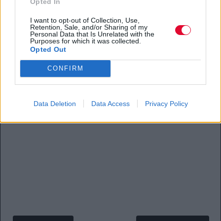
ζητήματα πρόσβασης και ασφαλούς αποχώρησης
Opted In
για δεκάδες χιλιάδες κόσμου οδήγησαν τελικά στην
I want to opt-out of Collection, Use,
προσθήκη δεύτερης ημερομηνίας στον ίδιο,
Retention, Sale, and/or Sharing of my
Personal Data that Is Unrelated with the
προσβάσιμο χώρο.
Purposes for which it was collected.
Opted Out
Μιλάμε για 60.000 εισιτήρια μόνο για την πρώτη
CONFIRM
ημέρα, ενώ η δεύτερη αναμένεται να ξεπουλήσει σε
ελάχιστο χρόνο. Αυτό το διήμερο του ΛΕΞ στο ΟΑΚΑ
πρόκειται να γραφτεί στην ιστορία της ελληνικής
Data Deletion
Data Access
Privacy Policy
μουσικής σκηνής.