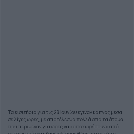
Τα εισιτήρια για τις 28 Ιουνίου έγιναν καπνός μέσα
σε λίγες ώρες, με αποτέλεσμα πολλά από τα άτομα
που περίμεναν για ώρες να «αποχωρήσουν» από
αυτοί χωρίς να εξασφαλίσουν θέση για αυτό το