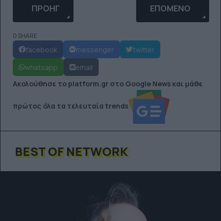
ΠΡΟΗΓΟΎΜΕΝΟ ΆΡΘΡΟ: ΓΙΟΡΤΆΖΟΥΜΕ ΤΗ ΔΙΑΦΟΡ
ΕΠΌΜΕΝΟ ΆΡΘΡΟ: 
ΠΡΟΗΓ
ΕΠΌΜΕΝΟ
0 SHARE
facebook
messenger
twitter
whatsapp
email
Ακολούθησε το platform.gr στο Google News και μάθε
πρώτος όλα τα τελευταία trends
BEST OF NETWORK