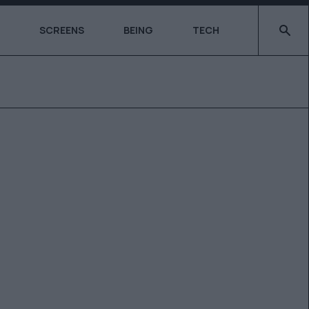
Type 2 o
SCREENS
BEING
TECH