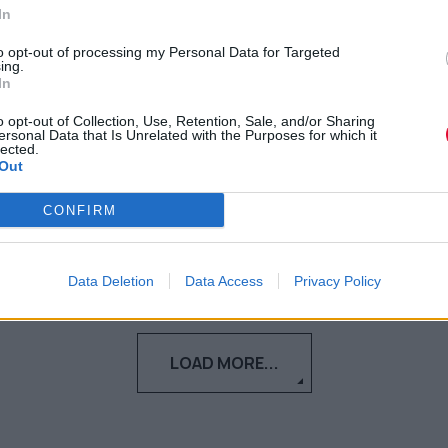
ότι χρειάζεσαι επειγόντως
In
διακοπές
to opt-out of processing my Personal Data for Targeted
ing.
In
Ίσως η διαρκής σου αδυναμία να
συγκεντρωθείς είναι ένα σημάδι ότι
o opt-out of Collection, Use, Retention, Sale, and/or Sharing
ersonal Data that Is Unrelated with the Purposes for which it
πρέπει να πας άμεσα για διακοπές
lected.
Out
Ναταλία Πετρίτη
CONFIRM
05.07.2022
Data Deletion
Data Access
Privacy Policy
LOAD MORE...