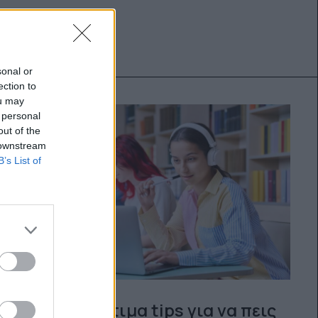
sonal or
ection to
ou may
 personal
out of the
 downstream
B’s List of
Τρία πολύτιμα tips για να πεις