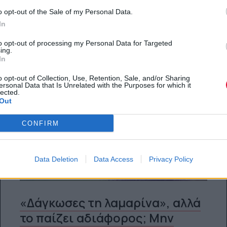
02.04.2015
o opt-out of the Sale of my Personal Data.
In
to opt-out of processing my Personal Data for Targeted
ing.
In
o opt-out of Collection, Use, Retention, Sale, and/or Sharing
ersonal Data that Is Unrelated with the Purposes for which it
lected.
Out
CONFIRM
Data Deletion
Data Access
Privacy Policy
«Δάγκωσες τη λαμαρίνα», αλλά
το παίζει αδιάφορος; Μην