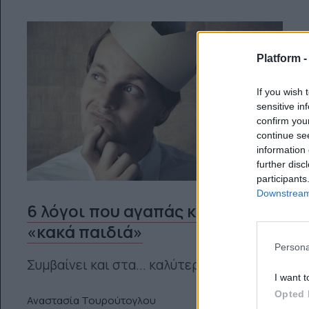
Platform 
If you wish 
sensitive in
confirm you
continue se
information 
further disc
participants
Downstream 
6 λόγοι που αγαπάς κι εσύ τα
«κακά παιδιά»
Persona
Συμβαίνει και στα... καλύτερα κορίτσια
I want t
Opted 
Αναστασία Τουρούτογλου