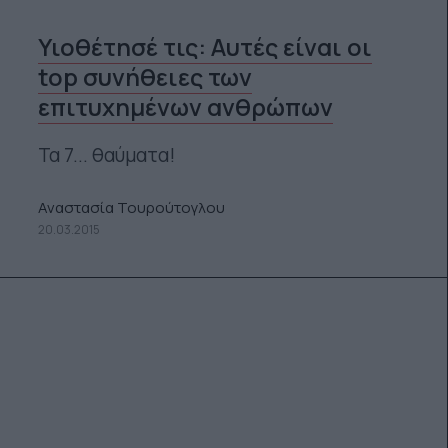
Υιοθέτησέ τις: Αυτές είναι οι
top συνήθειες των
επιτυχημένων ανθρώπων
Τα 7... θαύματα!
Αναστασία Τουρούτογλου
20.03.2015