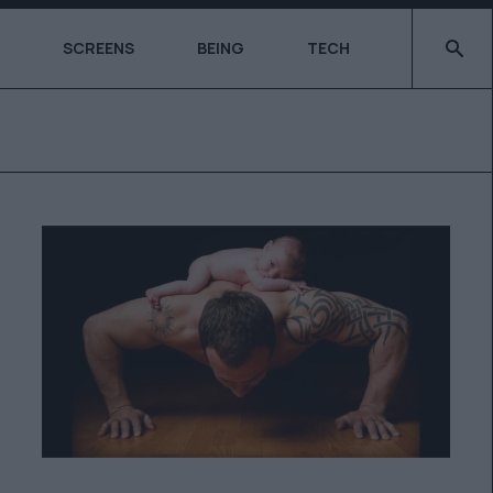
Type 2 o
SCREENS
BEING
TECH