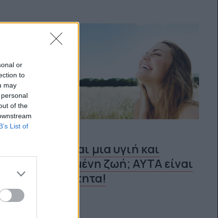
sonal or
ection to
ou may
 personal
out of the
 downstream
B’s List of
Ονειρεύεσαι μια υγιή και
ισορροπημένη ζωή; ΑΥΤΑ είναι
τα απαραίτητα!
Happy you.