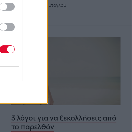
Αναστασία Τουρούτογλου
01.04.2015
3 λόγοι για να ξεκολλήσεις από
το παρελθόν