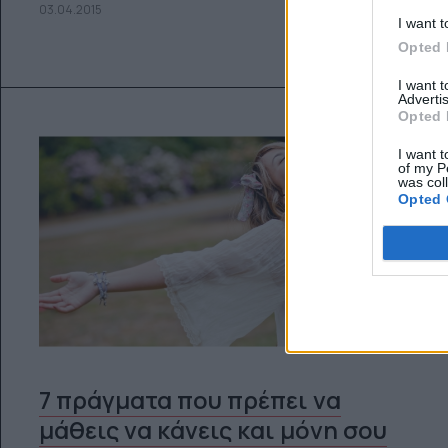
03.04.2015
I want t
Opted 
I want 
Advertis
Opted 
I want t
of my P
was col
Opted 
7 πράγματα που πρέπει να
μάθεις να κάνεις και μόνη σου