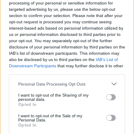
processing of your personal or sensitive information for
targeted advertising by us, please use the below opt-out
section to confirm your selection. Please note that after your
opt-out request is processed you may continue seeing
interest-based ads based on personal information utilized by
us or personal information disclosed to third parties prior to
your opt-out. You may separately opt-out of the further
disclosure of your personal information by third parties on the
IAB’s list of downstream participants. This information may
also be disclosed by us to third parties on the
IAB’s List of
Downstream Participants
that may further disclose it to other
third parties.
CleanLaunchpad: Τρέξε να
Personal Data Processing Opt Outs
προλάβεις
I want to opt-out of the Sharing of my
personal data.
Opted In
Μέχρι 23 Αυγούστου η προθεσμία για τον
μεγαλύτερο διαγωνισμό της Ευρώπης για
I want to opt-out of the Sale of my
Personal Data.
startups "πράσινης" τεχ...
Opted In