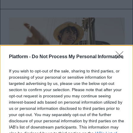
Platform -
Do Not Process My Personal Information
If you wish to opt-out of the sale, sharing to third parties, or
processing of your personal or sensitive information for
targeted advertising by us, please use the below opt-out
section to confirm your selection. Please note that after your
Το One Piece του Netflix αποκτά
opt-out request is processed you may continue seeing
interest-based ads based on personal information utilized by
trailer και ημερομηνία
us or personal information disclosed to third parties prior to
κυκλοφορίας και εμείς δεν
your opt-out. You may separately opt-out of the further
βλέπουμε την ώρα!
disclosure of your personal information by third parties on the
IAB’s list of downstream participants. This information may