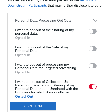
also be disclosed by us to third parties on the
IAB’s List of
Η διασκευή του άκρως επιτυχημένου
Downstream Participants
that may further disclose it to other
franchise για την πλατφόρμα έρχεται
third parties.
σύντομα στις οθόνες μας
Personal Data Processing Opt Outs
Ναταλία Πετρίτη
I want to opt-out of the Sharing of my
personal data.
19.06.2023
Opted In
I want to opt-out of the Sale of my
Personal Data.
Opted In
I want to opt-out of processing my
Personal Data for Targeted Advertising.
Opted In
I want to opt-out of Collection, Use,
Retention, Sale, and/or Sharing of my
Personal Data that Is Unrelated with the
Purposes for which it was collected.
Opted Out
CONFIRM