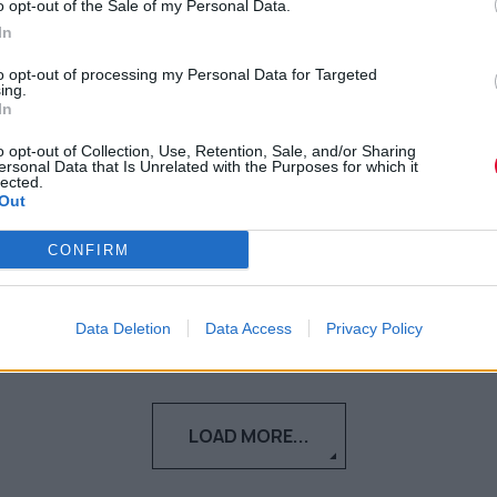
o opt-out of the Sale of my Personal Data.
προσέξεις στην ποδηλασία
In
βουνού για την αποφυγή
to opt-out of processing my Personal Data for Targeted
ατυχημάτων;
ing.
In
Αν κι εσύ μόλις ξεκίνησες να ασχολείσαι
o opt-out of Collection, Use, Retention, Sale, and/or Sharing
ersonal Data that Is Unrelated with the Purposes for which it
με το πλέον εναλλακτικό και
lected.
περιπετειώδες σπορ, μάθε πώς θα...
Out
CONFIRM
Ναταλία Πετρίτη
16.02.2023
Data Deletion
Data Access
Privacy Policy
LOAD MORE...