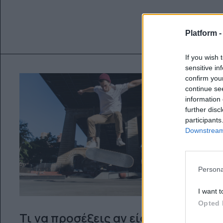
Platform 
If you wish 
sensitive in
confirm you
continue se
information 
further disc
participants
Downstream 
Persona
I want t
Opted 
Τι να προσέξεις αν είσαι