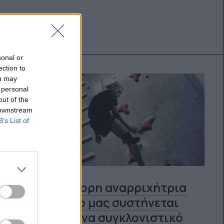
sonal or
ection to
ou may
 personal
out of the
 downstream
B’s List of
Η πιο γρήγορη αναρριχήτρια
στον κόσμο μας συστήνεται
μέσα από ένα συγκλονιστικό