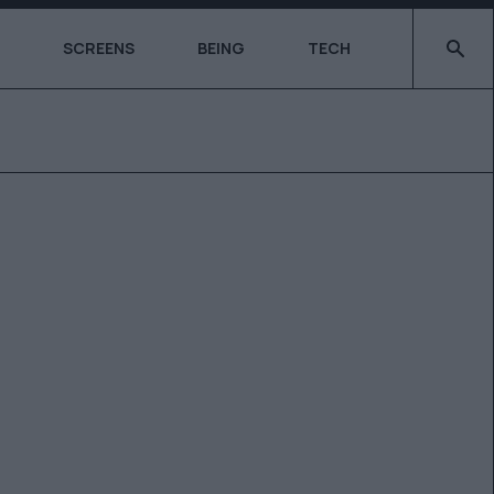
Type 2 o
SCREENS
BEING
TECH