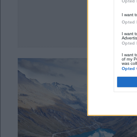
Opted 
I want t
Opted 
I want 
Advertis
Opted 
I want t
of my P
was col
Opted 