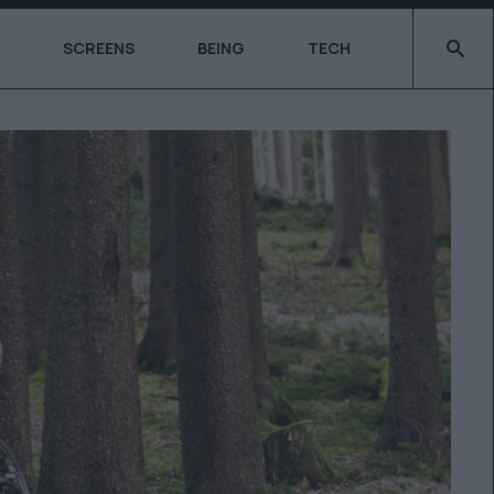
Type 2 o
SCREENS
BEING
TECH