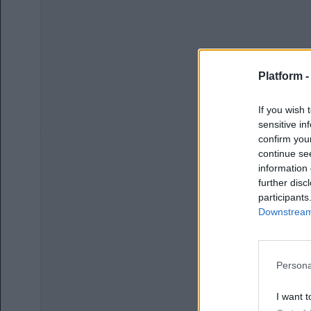
Platform 
If you wish 
sensitive in
confirm you
continue se
information 
further disc
participants
Downstream 
Persona
I want t