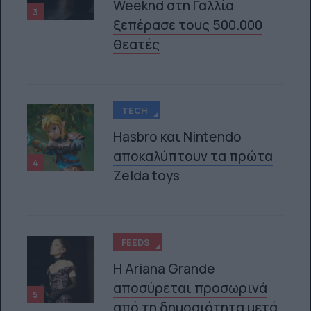
Weeknd στη Γαλλία
3
ξεπέρασε τους 500.000
θεατές
TECH
Hasbro και Nintendo
αποκαλύπτουν τα πρώτα
4
Zelda toys
FEEDS
Η Ariana Grande
αποσύρεται προσωρινά
5
από τη δημοσιότητα μετά