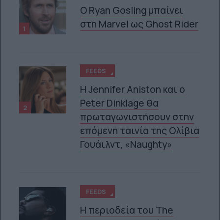
Ο Ryan Gosling μπαίνει
στη Marvel ως Ghost Rider
1
FEEDS
Η Jennifer Aniston και ο
Peter Dinklage θα
2
πρωταγωνιστήσουν στην
επόμενη ταινία της Ολίβια
Γουάιλντ, «Naughty»
FEEDS
Η περιοδεία του The