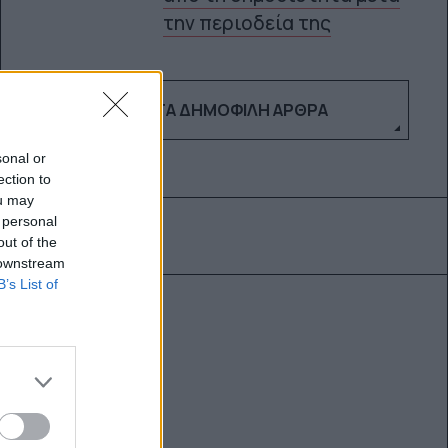
την περιοδεία της
ΔΕΣ ΤΑ ΔΗΜΟΦΙΛΉ ΆΡΘΡΑ
sonal or
ection to
ou may
 personal
out of the
 downstream
B’s List of