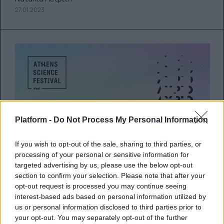
27.01.2023
Platform -
Do Not Process My Personal Information
If you wish to opt-out of the sale, sharing to third parties, or
processing of your personal or sensitive information for
targeted advertising by us, please use the below opt-out
Athens Science Festival 2022: Οι
section to confirm your selection. Please note that after your
opt-out request is processed you may continue seeing
«Κόσμοι του Αύριο» έρχονται
interest-based ads based on personal information utilized by
στην Τεχνόπολη του Δήμου
us or personal information disclosed to third parties prior to
Αθηναίων
your opt-out. You may separately opt-out of the further