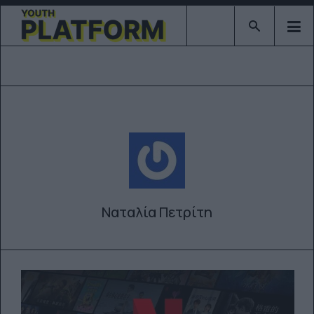
Type 2 or mor
Ναταλία Πετρίτη