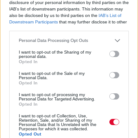
disclosure of your personal information by third parties on the
IAB’s list of downstream participants. This information may
130 ερευνητικοί, ακαδημαϊκοί,
also be disclosed by us to third parties on the
IAB’s List of
εκπαιδευτικοί οργανισμοί, 70 διαφορετικά
Downstream Participants
that may further disclose it to other
διαδραστικά δρώμενα, 5 εργαστ...
third parties.
Personal Data Processing Opt Outs
Ναταλία Πετρίτη
I want to opt-out of the Sharing of my
07.10.2022
personal data.
Opted In
I want to opt-out of the Sale of my
Personal Data.
Opted In
I want to opt-out of processing my
Personal Data for Targeted Advertising.
Opted In
I want to opt-out of Collection, Use,
Retention, Sale, and/or Sharing of my
Personal Data that Is Unrelated with the
Purposes for which it was collected.
Opted Out