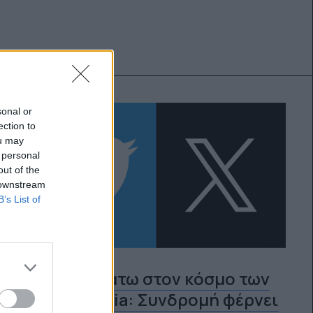
sonal or
ection to
ou may
 personal
out of the
 downstream
B’s List of
Τα πάνω κάτω στον κόσμο των
social media: Συνδρομή φέρνει