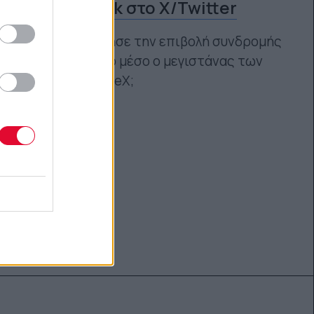
ο Elon Musk στο X/Twitter
Πώς αιτιολόγησε την επιβολή συνδρομής
στο κοινωνικό μέσο ο μεγιστάνας των
Tesla και SpaceX;
Ναταλία Πετρίτη
19.09.2023