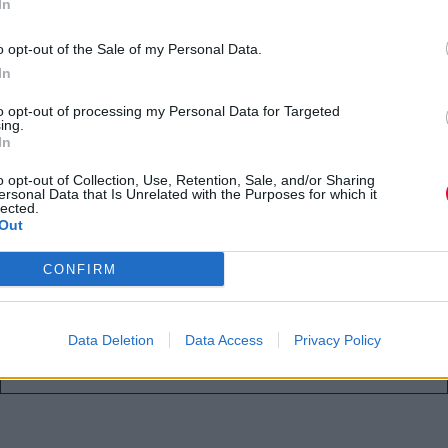
In
Μαζικές μηνύσεις στην OpenAI
για παραβίαση πνευματικών
o opt-out of the Sale of my Personal Data.
δικαιωμάτων από το ChatGPT –
In
Ανάμεσα στους δημιουργούς, ο
to opt-out of processing my Personal Data for Targeted
ing.
George R.R. Martin
In
o opt-out of Collection, Use, Retention, Sale, and/or Sharing
Το συνδικάτο των συγγραφέων
ersonal Data that Is Unrelated with the Purposes for which it
lected.
αναλαμβάνει δράση, δημιουργώντας
Out
νομικά κωλύματα στον κολοσσό της
τεχνητ...
CONFIRM
Ναταλία Πετρίτη
Data Deletion
Data Access
Privacy Policy
21.09.2023