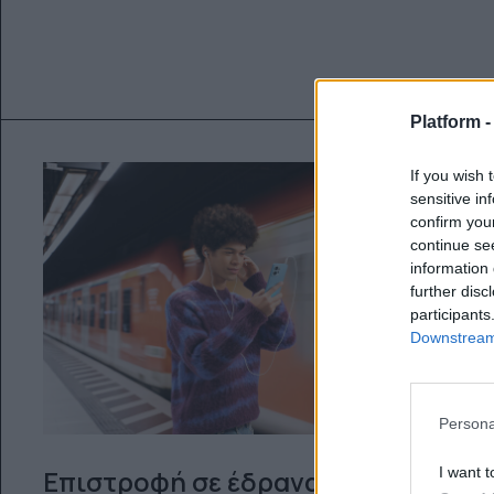
Platform 
If you wish 
sensitive in
confirm you
continue se
information 
further disc
participants
Downstream 
Persona
I want t
Επιστροφή σε έδρανα και