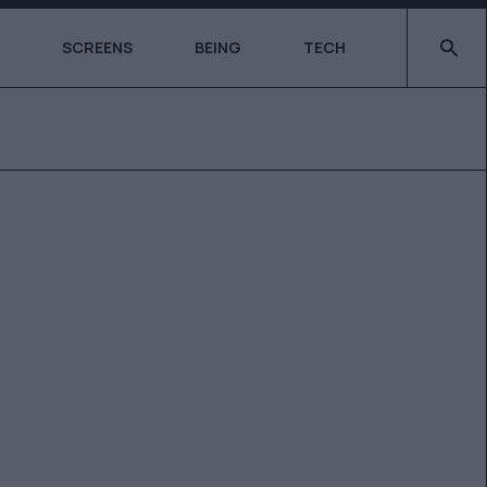
Type 2 o
SCREENS
BEING
TECH