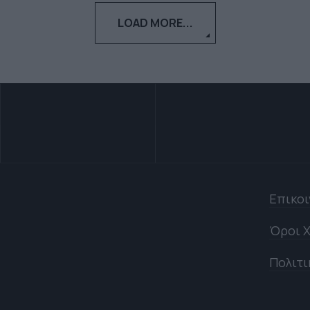
LOAD MORE...
Επικο
Όροι Χ
Πολιτι