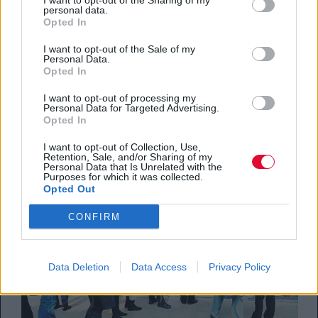
επιχείρηση
I want to opt-out of the Sharing of my
personal data.
Opted In
Eδρεύει στα περίχωρα της Καλαμάτας και
I want to opt-out of the Sale of my
παράγει μπρικέτες για μπάρμπεκιου από
Personal Data.
Opted In
κουκούτσι ελιάς.
I want to opt-out of processing my
Personal Data for Targeted Advertising.
13.04.2014
Opted In
I want to opt-out of Collection, Use,
Retention, Sale, and/or Sharing of my
Personal Data that Is Unrelated with the
Purposes for which it was collected.
Opted Out
CONFIRM
Data Deletion
Data Access
Privacy Policy