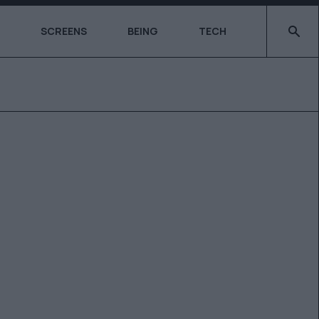
Type 2 o
SCREENS
BEING
TECH