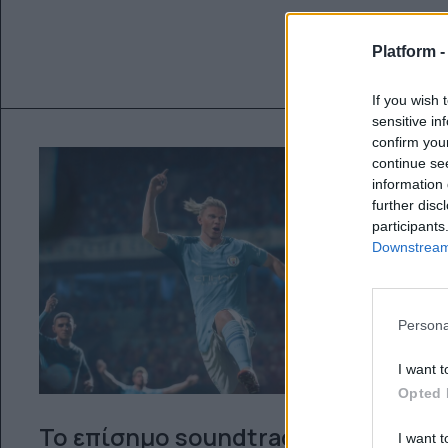
Platform 
If you wish 
sensitive in
confirm you
continue se
information 
further disc
participants
Downstream 
Persona
I want t
Opted 
Το επίσημο soundtrack του EA
I want t