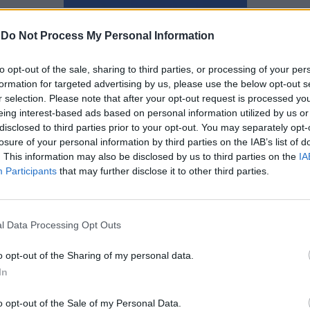
Ναταλία Πετρίτη
-
Do Not Process My Personal Information
to opt-out of the sale, sharing to third parties, or processing of your per
formation for targeted advertising by us, please use the below opt-out s
r selection. Please note that after your opt-out request is processed y
eing interest-based ads based on personal information utilized by us or
disclosed to third parties prior to your opt-out. You may separately opt-
losure of your personal information by third parties on the IAB’s list of
. This information may also be disclosed by us to third parties on the
IA
Participants
that may further disclose it to other third parties.
l Data Processing Opt Outs
o opt-out of the Sharing of my personal data.
Δωρεάν θα διατεθεί το
In
πολυαναμενόμενο The Sims 5
o opt-out of the Sale of my Personal Data.