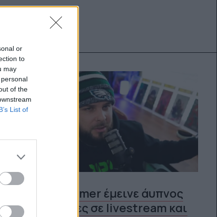
sonal or
ection to
ou may
 personal
out of the
 downstream
B’s List of
Ένας streamer έμεινε άυπνος
για 164 ώρες σε livestream και