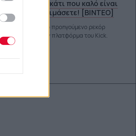
αυτό είναι κάτι που καλό είναι
να μην δοκιμάσετε! [ΒΙΝΤΕΟ]
Και έσπασε το προηγούμενο ρεκόρ
streamer στην πλατφόρμα του Kick.
Ναταλία Πετρίτη
12.09.2023