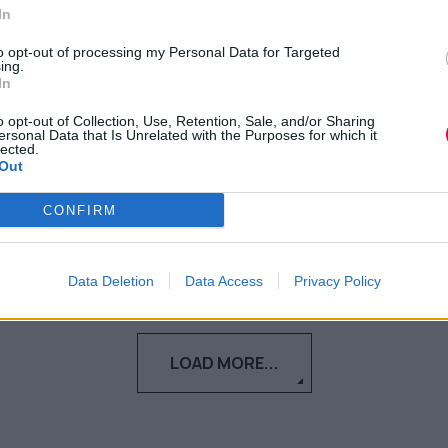
In
Τι αποκάλυψε η EA σχετικά με ένα από τα
πιο επιτυχημένα video games όλων των
to opt-out of processing my Personal Data for Targeted
ing.
εποχών.
In
o opt-out of Collection, Use, Retention, Sale, and/or Sharing
Ναταλία Πετρίτη
ersonal Data that Is Unrelated with the Purposes for which it
lected.
14.09.2023
Out
CONFIRM
Data Deletion
Data Access
Privacy Policy
LOAD MORE...