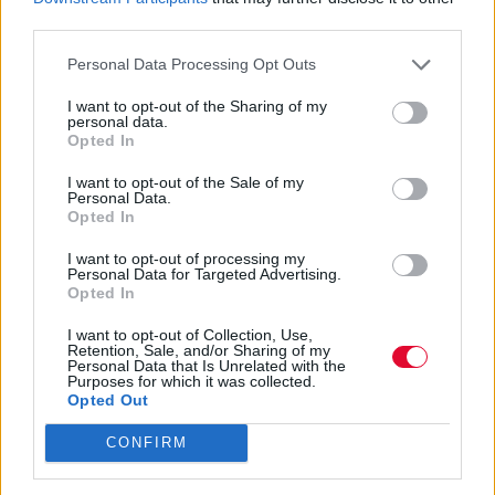
που έρχονται στην ελληνική πλατφόρμα
third parties.
του Netflix αυτόν το μ...
Personal Data Processing Opt Outs
I want to opt-out of the Sharing of my
Ναταλία Πετρίτη
personal data.
30.08.2023
Opted In
I want to opt-out of the Sale of my
Personal Data.
Opted In
I want to opt-out of processing my
Personal Data for Targeted Advertising.
Opted In
I want to opt-out of Collection, Use,
Retention, Sale, and/or Sharing of my
Personal Data that Is Unrelated with the
Purposes for which it was collected.
Opted Out
CONFIRM