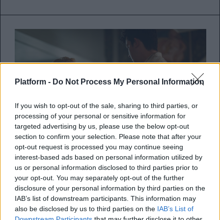
Platform -
Do Not Process My Personal Information
If you wish to opt-out of the sale, sharing to third parties, or
processing of your personal or sensitive information for
targeted advertising by us, please use the below opt-out
section to confirm your selection. Please note that after your
opt-out request is processed you may continue seeing
interest-based ads based on personal information utilized by
us or personal information disclosed to third parties prior to
Όλα όσα θα δούμε στο Netflix
your opt-out. You may separately opt-out of the further
disclosure of your personal information by third parties on the
αυτόν τον Σεπτέμβριο
IAB’s list of downstream participants. This information may
also be disclosed by us to third parties on the
IAB’s List of
Σειρές, ταινίες, ντοκιμαντέρ και παιδικά
Downstream Participants
that may further disclose it to other