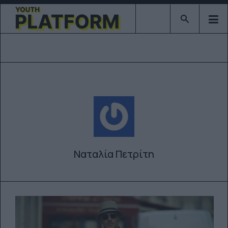
Type 2 or mor
Ναταλία Πετρίτη