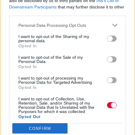
also be disclosed by us to third parties on the
IAB’s List of
Δείτε το trailer της ταινίας, που βασίζεται
Downstream Participants
that may further disclose it to other
στο ομώνυμο μυθιστόρημα του Iain Reid
third parties.
από το 2018.
Personal Data Processing Opt Outs
I want to opt-out of the Sharing of my
Ναταλία Πετρίτη
personal data.
25.08.2023
Opted In
I want to opt-out of the Sale of my
Personal Data.
Opted In
I want to opt-out of processing my
Personal Data for Targeted Advertising.
Opted In
I want to opt-out of Collection, Use,
Retention, Sale, and/or Sharing of my
Personal Data that Is Unrelated with the
Purposes for which it was collected.
Opted Out
CONFIRM