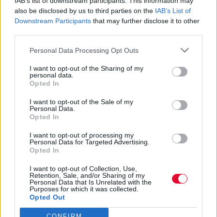
IAB’s list of downstream participants. This information may
also be disclosed by us to third parties on the
IAB’s List of
4 συμβουλές για να καταπολεμήσεις το
Downstream Participants
that may further disclose it to other
third parties.
σύνδρομο που «χτυπά» όλο και
περισσότερους νέους ανθρώπους τα τ...
Personal Data Processing Opt Outs
I want to opt-out of the Sharing of my
Ναταλία Πετρίτη
personal data.
Opted In
12.10.2022
I want to opt-out of the Sale of my
Personal Data.
Opted In
I want to opt-out of processing my
Personal Data for Targeted Advertising.
Opted In
I want to opt-out of Collection, Use,
Retention, Sale, and/or Sharing of my
Personal Data that Is Unrelated with the
Purposes for which it was collected.
Opted Out
CONFIRM