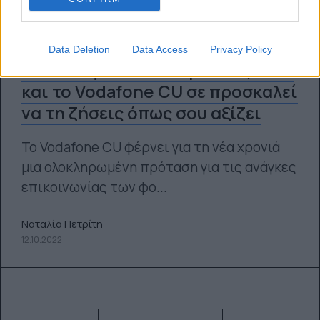
Data Deletion
Data Access
Privacy Policy
Μια νέα φοιτητική χρονιά ξεκινά
και το Vodafone CU σε προσκαλεί
να τη ζήσεις όπως σου αξίζει
Το Vodafone CU φέρνει για τη νέα χρονιά
μια ολοκληρωμένη πρόταση για τις ανάγκες
επικοινωνίας των φο...
Ναταλία Πετρίτη
12.10.2022