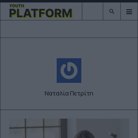
Type 2 or mor
Ναταλία Πετρίτη