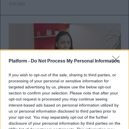
13.10.2022
Platform -
Do Not Process My Personal Information
If you wish to opt-out of the sale, sharing to third parties, or
processing of your personal or sensitive information for
targeted advertising by us, please use the below opt-out
section to confirm your selection. Please note that after your
opt-out request is processed you may continue seeing
interest-based ads based on personal information utilized by
Imposter Syndrome: Μήπως
us or personal information disclosed to third parties prior to
πάσχεις κι εσύ από το σύνδρομο
your opt-out. You may separately opt-out of the further
disclosure of your personal information by third parties on the
του απατεώνα;