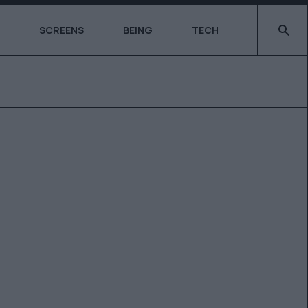
Type 2 o
SCREENS
BEING
TECH