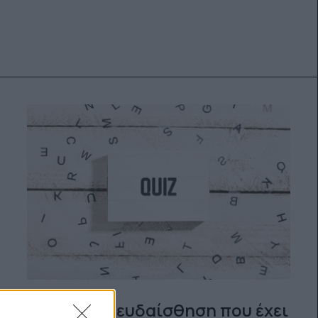
H οπτική ψευδαίσθηση που έχει