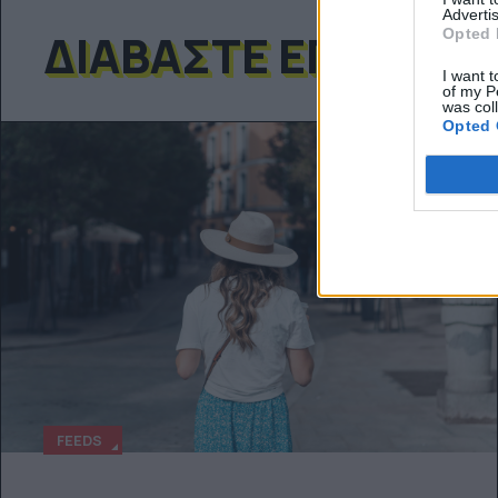
Advertis
ΔΙΑΒΆΣΤΕ ΕΠΊΣΗΣ
Opted 
I want t
of my P
was col
Opted 
FEEDS