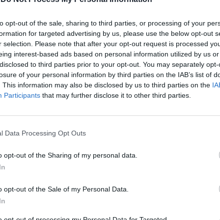
music lovers κατασκεύασαν οι
δημιουργοί του Wordle
to opt-out of the sale, sharing to third parties, or processing of your per
formation for targeted advertising by us, please use the below opt-out s
Αν είστε κι εσείς εθισμένοι στο πιο viral
r selection. Please note that after your opt-out request is processed y
παιχνίδι των τελευταίων μηνών, τότε
eing interest-based ads based on personal information utilized by us or
disclosed to third parties prior to your opt-out. You may separately opt-
σίγουρα πρέπει να δοκι...
losure of your personal information by third parties on the IAB’s list of
. This information may also be disclosed by us to third parties on the
IA
Ναταλία Πετρίτη
Participants
that may further disclose it to other third parties.
08.03.2022
l Data Processing Opt Outs
o opt-out of the Sharing of my personal data.
In
LOAD MORE...
o opt-out of the Sale of my Personal Data.
In
to opt-out of processing my Personal Data for Targeted