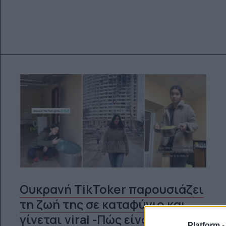
Ουκρανή TikToker παρουσιάζει
τη ζωή της σε καταφύγιο και
γίνεται viral -Πώς είναι η
Platform 