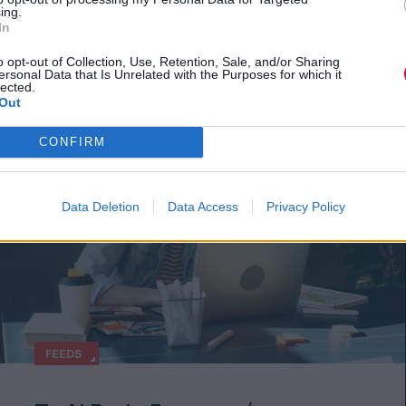
ing.
In
o opt-out of Collection, Use, Retention, Sale, and/or Sharing
ersonal Data that Is Unrelated with the Purposes for which it
lected.
Out
CONFIRM
Data Deletion
Data Access
Privacy Policy
FEEDS