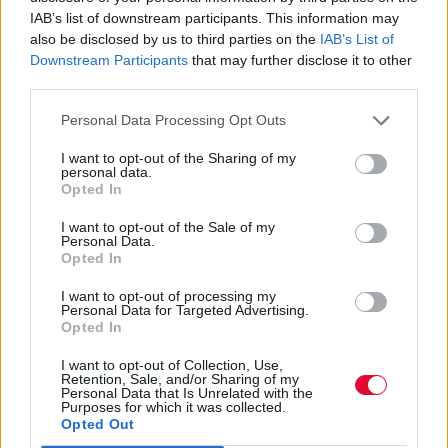
Οκτώ φωτεινοί σηματοδότες με γυναικείες
IAB’s list of downstream participants. This information may
φιγούρες τοποθετήθηκαν σε τέσσερις
also be disclosed by us to third parties on the
IAB’s List of
Downstream Participants
that may further disclose it to other
περιφερειακές ενότητες τη...
third parties.
Personal Data Processing Opt Outs
Ναταλία Πετρίτη
30.06.2023
I want to opt-out of the Sharing of my
personal data.
Opted In
I want to opt-out of the Sale of my
Personal Data.
Opted In
I want to opt-out of processing my
Personal Data for Targeted Advertising.
Opted In
I want to opt-out of Collection, Use,
Retention, Sale, and/or Sharing of my
Personal Data that Is Unrelated with the
Purposes for which it was collected.
Opted Out