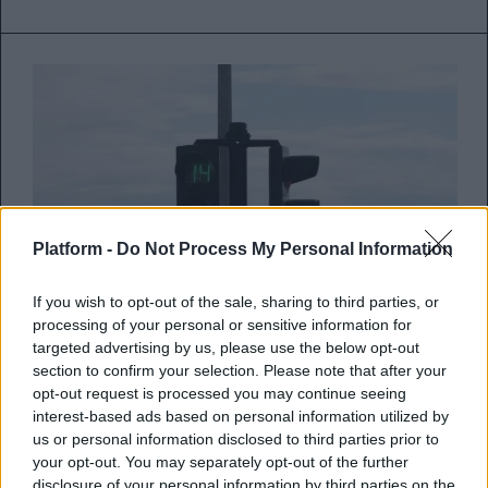
Platform -
Do Not Process My Personal Information
If you wish to opt-out of the sale, sharing to third parties, or
processing of your personal or sensitive information for
targeted advertising by us, please use the below opt-out
section to confirm your selection. Please note that after your
Φανάρια με γυναικείες φιγούρες
opt-out request is processed you may continue seeing
απέκτησε η Λάρισα – Η ισότητα
interest-based ads based on personal information utilized by
us or personal information disclosed to third parties prior to
κερδίζεται με πολλούς τρόπους
your opt-out. You may separately opt-out of the further
disclosure of your personal information by third parties on the