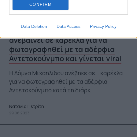
CONFIRM
Data Deletion
Data Access
Privacy Policy
Η Υφυπουργός Παιδείας
ανεβαίνει σε καρέκλα για να
φωτογραφηθεί με τα αδέρφια
Αντετοκούνμπο και γίνεται viral
Η Δόμνα Μιχαηλίδου ανέβηκε σε… καρέκλα
για να φωτογραφηθεί με τα αδέρφια
Αντετοκούνμπο κατά τη διάρκ...
Ναταλία Πετρίτη
29.06.2023