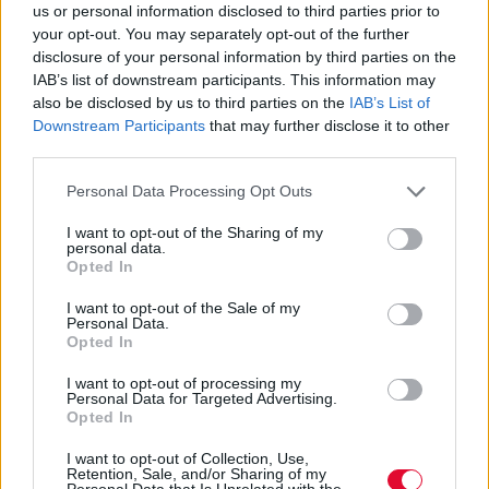
us or personal information disclosed to third parties prior to
Αξιοσημείωτες επιδόσεις στην
your opt-out. You may separately opt-out of the further
ελληνική έρευνα - Το 85% είναι
disclosure of your personal information by third parties on the
από μέλη ΔΕΠ
IAB’s list of downstream participants. This information may
also be disclosed by us to third parties on the
IAB’s List of
Downstream Participants
that may further disclose it to other
Το 85% των ελληνικών ερευνών
third parties.
προέρχεται από μέλη Διδακτικού
Personal Data Processing Opt Outs
Ερευνητικού Προσωπικού - Η Συνεργασία
Πα...
I want to opt-out of the Sharing of my
personal data.
Opted In
Ναταλία Πετρίτη
I want to opt-out of the Sale of my
30.01.2023
Personal Data.
Opted In
I want to opt-out of processing my
Personal Data for Targeted Advertising.
Opted In
I want to opt-out of Collection, Use,
Retention, Sale, and/or Sharing of my
Personal Data that Is Unrelated with the