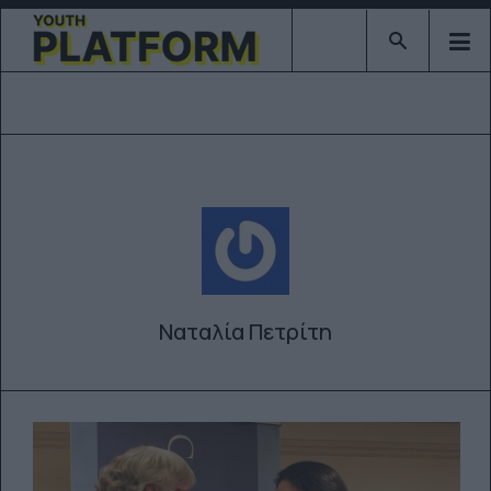
Type 2 or mor
Ναταλία Πετρίτη