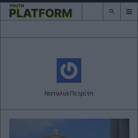
Type 2 or mor
Ναταλία Πετρίτη