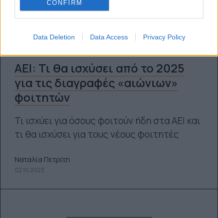
CONFIRM
Data Deletion
Data Access
Privacy Policy
ΑΕΙ: Τι θα ισχύσει από το 2025
για τις διαγραφές «αιώνιων»
φοιτητών
Τι ισχύει για όσους φοιτούν ήδη στα ΑΕΙ και
τι θα ισχύσει για τους νέους φοιτητές
Ναταλία Πετρίτη
02.10.2023