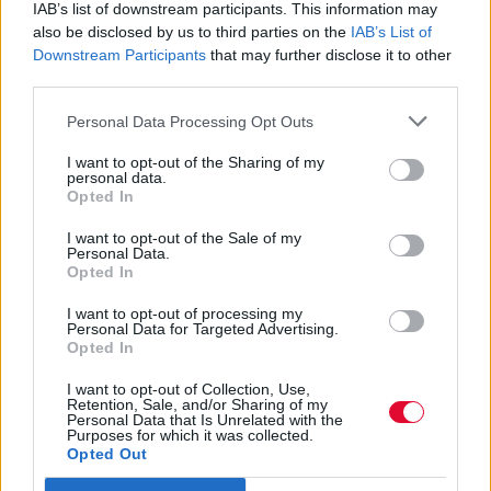
Ετοιμάζεται Ανώτατη Σχολή
IAB’s list of downstream participants. This information may
Παραστατικών Τεχνών
also be disclosed by us to third parties on the
IAB’s List of
Downstream Participants
that may further disclose it to other
third parties.
Και ισοτίμηση τίτλων των καλλιτεχνικών
σχολών με ΤΕΙ
Personal Data Processing Opt Outs
I want to opt-out of the Sharing of my
Ναταλία Πετρίτη
personal data.
Opted In
03.10.2023
I want to opt-out of the Sale of my
Personal Data.
Opted In
I want to opt-out of processing my
Personal Data for Targeted Advertising.
Opted In
I want to opt-out of Collection, Use,
Retention, Sale, and/or Sharing of my
Personal Data that Is Unrelated with the
Purposes for which it was collected.
Opted Out