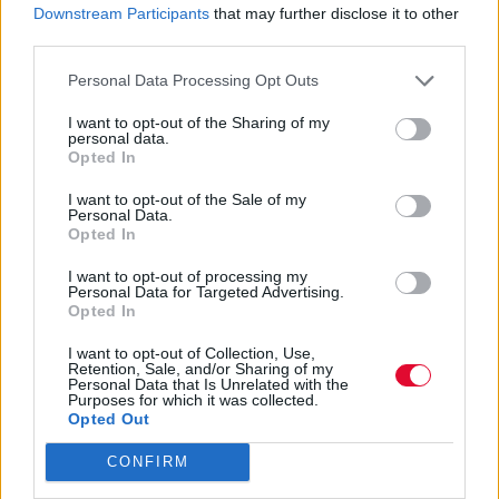
Downstream Participants
that may further disclose it to other
Το trailer έκανε το ντεμπούτο του τη βραδιά
third parties.
των Oscars
Personal Data Processing Opt Outs
Ναταλία Πετρίτη
I want to opt-out of the Sharing of my
13.03.2023
personal data.
Opted In
I want to opt-out of the Sale of my
Personal Data.
Opted In
I want to opt-out of processing my
Personal Data for Targeted Advertising.
Opted In
I want to opt-out of Collection, Use,
Retention, Sale, and/or Sharing of my
Personal Data that Is Unrelated with the
Purposes for which it was collected.
Opted Out
CONFIRM