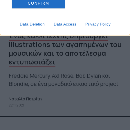
CONFIRM
Data Deletion
Data Access
Privacy Policy
Ένας καλλιτέχνης δημιουργεί
illustrations των αγαπημένων του
μουσικών και το αποτέλεσμα
εντυπωσιάζει
Freddie Mercury, Axl Rose, Bob Dylan και
Blondie, σε ένα μοναδικό εικαστικό project
Ναταλία Πετρίτη
22.11.2021