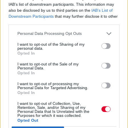
IAB’s list of downstream participants. This information may
Ποιος ξέρει τι μπορούμε να συναντήσουμε
also be disclosed by us to third parties on the
IAB’s List of
Downstream Participants
that may further disclose it to other
μια ημέρα στο μετρό πηγαίνοντας στη
third parties.
δουλειά!
Personal Data Processing Opt Outs
Ναταλία Πετρίτη
I want to opt-out of the Sharing of my
23.11.2021
personal data.
Opted In
I want to opt-out of the Sale of my
Personal Data.
Opted In
I want to opt-out of processing my
Personal Data for Targeted Advertising.
Opted In
I want to opt-out of Collection, Use,
Retention, Sale, and/or Sharing of my
Personal Data that Is Unrelated with the
Purposes for which it was collected.
Opted Out