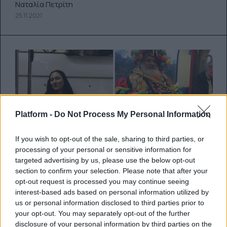
Ναταλία Πετρίτη
25.11.2021
Platform -
Do Not Process My Personal Information
If you wish to opt-out of the sale, sharing to third parties, or
processing of your personal or sensitive information for
targeted advertising by us, please use the below opt-out
section to confirm your selection. Please note that after your
20 φορές που επιβάτες του μετρό
opt-out request is processed you may continue seeing
συνάντησαν τόσο παράξενες
interest-based ads based on personal information utilized by
εικόνες στο βαγόνι τους που
us or personal information disclosed to third parties prior to
your opt-out. You may separately opt-out of the further
έπρεπε να τις φωτογραφήσουν
disclosure of your personal information by third parties on the