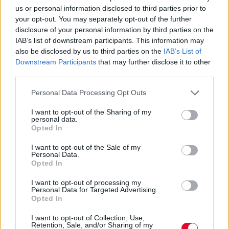
Anya Taylor-Joy: «Οι γυναίκες δεν
us or personal information disclosed to third parties prior to
κάνουμε method acting γιατί δεν έχουμε
your opt-out. You may separately opt-out of the further
την πολυτέλεια να χάνουμε τον εαυτό
disclosure of your personal information by third parties on the
μας»
IAB’s list of downstream participants. This information may
also be disclosed by us to third parties on the
IAB’s List of
Εξηγεί γιατί θεωρεί πως οι γυναίκες
Downstream Participants
that may further disclose it to other
third parties.
ηθοποιοί προσεγγίζουν διαφορετικά το
επάγγελμα.
Personal Data Processing Opt Outs
Κλέλια Φατούρου
I want to opt-out of the Sharing of my
personal data.
Opted In
I want to opt-out of the Sale of my
Personal Data.
Opted In
I want to opt-out of processing my
Personal Data for Targeted Advertising.
Opted In
I want to opt-out of Collection, Use,
Retention, Sale, and/or Sharing of my