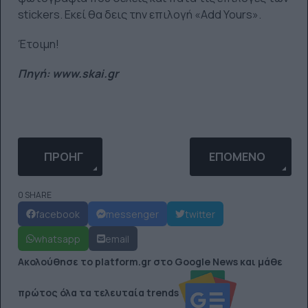
stickers. Εκεί θα δεις την επιλογή «Add Yours».
Έτοιμη!
Πηγή: www.skai.gr
ΠΡΟΗΓΟΎΜΕΝΟ ΆΡΘΡΟ: ΕΊΣΤΕ ΣΊΓΟΥΡΟΙ ΌΤΙ ΚΛΕΊΝ
ΕΠΌΜΕΝΟ ΆΡΘΡΟ:
ΠΡΟΗΓ
ΕΠΌΜΕΝΟ
0 SHARE
facebook
messenger
twitter
whatsapp
email
Ακολούθησε το platform.gr στο Google News και μάθε
πρώτος όλα τα τελευταία trends