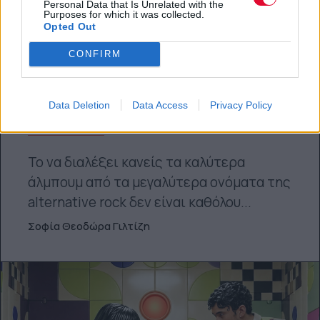
Personal Data that Is Unrelated with the
Purposes for which it was collected.
Opted Out
CONFIRM
FEEDS
Data Deletion
Data Access
Privacy Policy
Τα 11 κορυφαία άλμπουμ της alternative
rock σκηνής
Το να διαλέξει κανείς τα καλύτερα
άλμπουμ από τα μεγαλύτερα ονόματα της
alternative rock δεν είναι καθόλου...
Σοφία Θεοδώρα Γιλτίζη