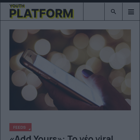
Type 2 or mor
FEEDS
«Add Yours»: Το νέο viral