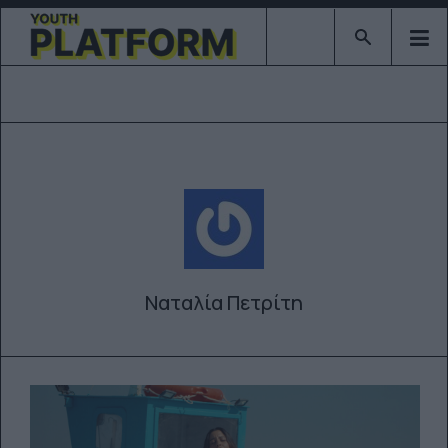
Type 2 or mor
Ναταλία Πετρίτη