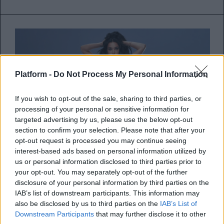
Platform -
Do Not Process My Personal Information
If you wish to opt-out of the sale, sharing to third parties, or
processing of your personal or sensitive information for
targeted advertising by us, please use the below opt-out
section to confirm your selection. Please note that after your
opt-out request is processed you may continue seeing
Η Katy Perry επιστρέφει με τον
interest-based ads based on personal information utilized by
νέο της δίσκο 143 – Ακούστε το
us or personal information disclosed to third parties prior to
your opt-out. You may separately opt-out of the further
κομμάτι “Woman’s World”, που
disclosure of your personal information by third parties on the
έχει προκαλέσει μέχρι στιγμής
IAB’s list of downstream participants. This information may
also be disclosed by us to third parties on the
IAB’s List of
αρνητικές αντιδράσεις
Downstream Participants
that may further disclose it to other