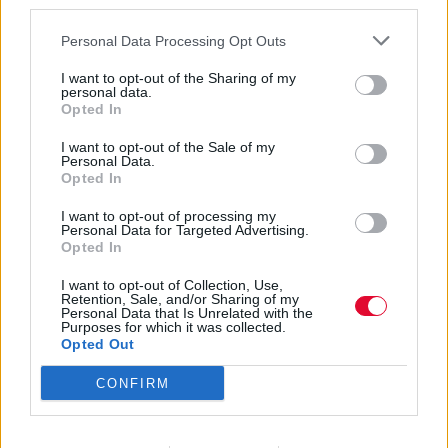
third parties.
Ο νέος δίσκος της pop τραγουδίστριας
έρχεται τον Σεπτέμβριο
Personal Data Processing Opt Outs
I want to opt-out of the Sharing of my
personal data.
Ναταλία Πετρίτη
Opted In
15.07.2024
I want to opt-out of the Sale of my
Personal Data.
Opted In
I want to opt-out of processing my
Personal Data for Targeted Advertising.
Opted In
I want to opt-out of Collection, Use,
Retention, Sale, and/or Sharing of my
Personal Data that Is Unrelated with the
Purposes for which it was collected.
Opted Out
CONFIRM