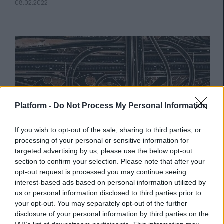
08.02.2022
Platform -
Do Not Process My Personal Information
If you wish to opt-out of the sale, sharing to third parties, or
processing of your personal or sensitive information for
targeted advertising by us, please use the below opt-out
Ένα online group καταγράφει
section to confirm your selection. Please note that after your
opt-out request is processed you may continue seeing
αληθινά παραδείγματα «αστικής
interest-based ads based on personal information utilized by
κόλασης» που παραπέμπουν σε
us or personal information disclosed to third parties prior to
δυστοπικά thriller
your opt-out. You may separately opt-out of the further
disclosure of your personal information by third parties on the