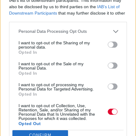
IAB’s list of downstream participants. This information may
Όλες οι φωτογραφίες του group Urban Hell
also be disclosed by us to third parties on the
IAB’s List of
καταγράφουν τις πραγματικές συνθήκες
Downstream Participants
that may further disclose it to other
κόλασης που οι άνθρωπο...
third parties.
Personal Data Processing Opt Outs
Ναταλία Πετρίτη
I want to opt-out of the Sharing of my
07.02.2022
personal data.
Opted In
I want to opt-out of the Sale of my
Personal Data.
Opted In
I want to opt-out of processing my
Personal Data for Targeted Advertising.
Opted In
I want to opt-out of Collection, Use,
Retention, Sale, and/or Sharing of my
Personal Data that Is Unrelated with the
Purposes for which it was collected.
Opted Out
CONFIRM