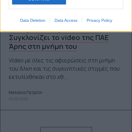
Data Deletion
Data Access
Privacy Policy
Δολοφονία 19χρονου Άλκη:
Συγκλονίζει το video της ΠΑΕ
Άρης στη μνήμη του
Video με όλες τις αφιερώσεις στη μνήμη
του Άλκη και τις συγκινητικές στιγμές που
εκτυλίχθηκαν στο χθ...
Ναταλία Πετρίτη
03.02.2022