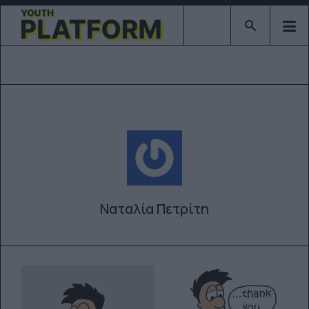
Type 2 or mor
Ναταλία Πετρίτη