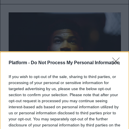
Platform -
Do Not Process My Personal Information
If you wish to opt-out of the sale, sharing to third parties, or
processing of your personal or sensitive information for
targeted advertising by us, please use the below opt-out
section to confirm your selection. Please note that after your
«Emeis agapame
opt-out request is processed you may continue seeing
Antetokounmpo»: Viral έγινε ένας
interest-based ads based on personal information utilized by
us or personal information disclosed to third parties prior to
σπίκερ της FIBA που εκθείασε στα
your opt-out. You may separately opt-out of the further
ελληνικά τον Γιάννη
disclosure of your personal information by third parties on the