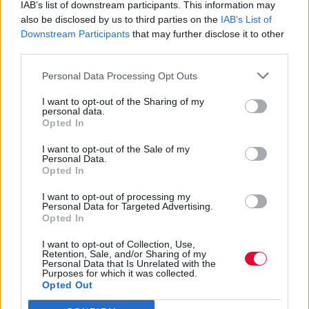
IAB’s list of downstream participants. This information may
Αντετοκούνμπο
also be disclosed by us to third parties on the
IAB’s List of
Downstream Participants
that may further disclose it to other
Όσο μετέδιδε τον αγώνα Ελλάδα-Βέλγιο για
third parties.
τα προκριματικά του Παγκοσμίου Κυπέλλου
Personal Data Processing Opt Outs
Ναταλία Πετρίτη
I want to opt-out of the Sharing of my
personal data.
31.08.2022
Opted In
I want to opt-out of the Sale of my
Personal Data.
Opted In
I want to opt-out of processing my
Personal Data for Targeted Advertising.
Opted In
I want to opt-out of Collection, Use,
Retention, Sale, and/or Sharing of my
Personal Data that Is Unrelated with the
Purposes for which it was collected.
Opted Out