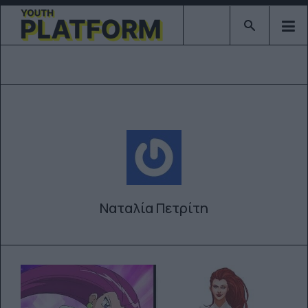
Type 2 or mor
Ναταλία Πετρίτη