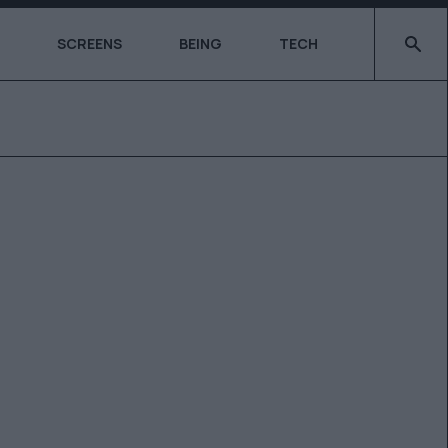
Type 2 o
SCREENS
BEING
TECH