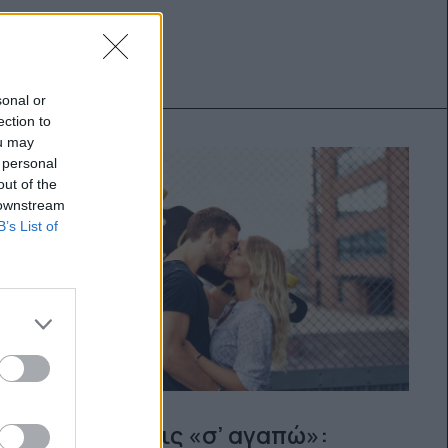
sonal or
ection to
ou may
 personal
out of the
 downstream
B’s List of
Πότε να πεις «σ’ αγαπώ»: