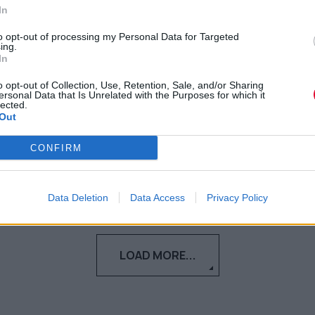
δεν είναι ειλικρινής απέναντί
In
σου
to opt-out of processing my Personal Data for Targeted
ing.
In
Τα ψέματα γρήγορα βγαίνουν στη φόρα. Ή
μήπως όχι…
o opt-out of Collection, Use, Retention, Sale, and/or Sharing
ersonal Data that Is Unrelated with the Purposes for which it
lected.
Out
Ναταλία Πετρίτη
16.02.2022
CONFIRM
Data Deletion
Data Access
Privacy Policy
LOAD MORE...