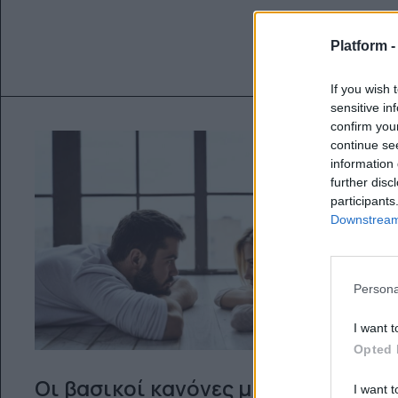
Platform 
If you wish 
sensitive in
confirm you
continue se
information 
further disc
participants
Downstream 
Persona
I want t
Opted 
Οι βασικοί κανόνες μια
I want t