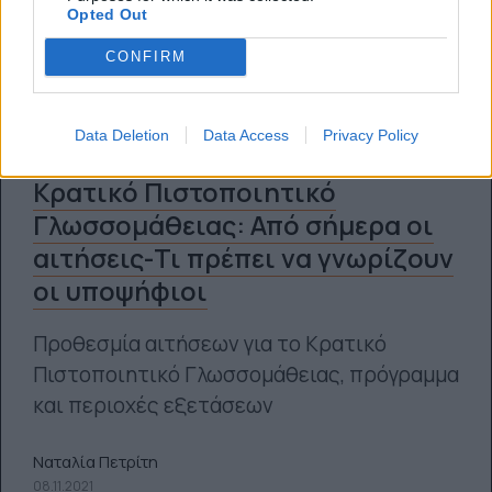
Opted Out
CONFIRM
Data Deletion
Data Access
Privacy Policy
Κρατικό Πιστοποιητικό
Γλωσσομάθειας: Από σήμερα οι
αιτήσεις-Τι πρέπει να γνωρίζουν
οι υποψήφιοι
Προθεσμία αιτήσεων για το Κρατικό
Πιστοποιητικό Γλωσσομάθειας, πρόγραμμα
και περιοχές εξετάσεων
Ναταλία Πετρίτη
08.11.2021