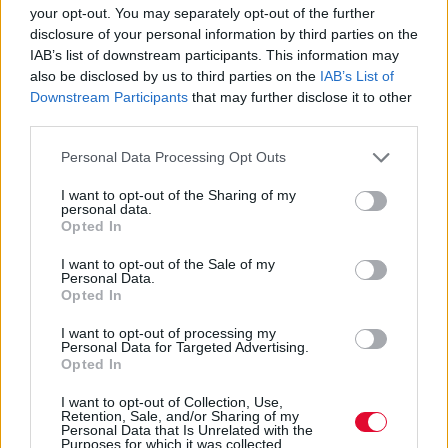
ανώτατο ίδρυμα
your opt-out. You may separately opt-out of the further
disclosure of your personal information by third parties on the
πραγματοποίησε η Χαρά
IAB’s list of downstream participants. This information may
Κεφαλίδου
also be disclosed by us to third parties on the
IAB’s List of
Downstream Participants
that may further disclose it to other
Με αφορμή τη διεθνή διάκριση του
third parties.
Πανεπιστημίου και την κατάκτηση της
Personal Data Processing Opt Outs
δεύτερης θέσης στον τελικό του...
I want to opt-out of the Sharing of my
personal data.
Opted In
Ναταλία Πετρίτη
08.11.2021
I want to opt-out of the Sale of my
Personal Data.
Opted In
I want to opt-out of processing my
Personal Data for Targeted Advertising.
Opted In
I want to opt-out of Collection, Use,
Retention, Sale, and/or Sharing of my
Personal Data that Is Unrelated with the
Purposes for which it was collected.