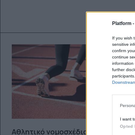
Platform 
If you wish 
sensitive in
confirm you
continue se
information 
further disc
participants
Downstream 
Persona
I want t
Opted 
Αθλητικό νομοσχέδιο: