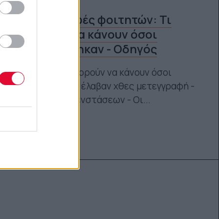
Μετεγγραφές φοιτητών: Τι
μπορούν να κάνουν όσοι
απορρίφθηκαν - Οδηγός
Οδηγός: Τι μπορούν να κάνουν όσοι
φοιτητές ΔΕΝ έλαβαν χθες μετεγγραφή -
Η διαδικασία ενστάσεων - Οι...
Ναταλία Πετρίτη
25.11.2021