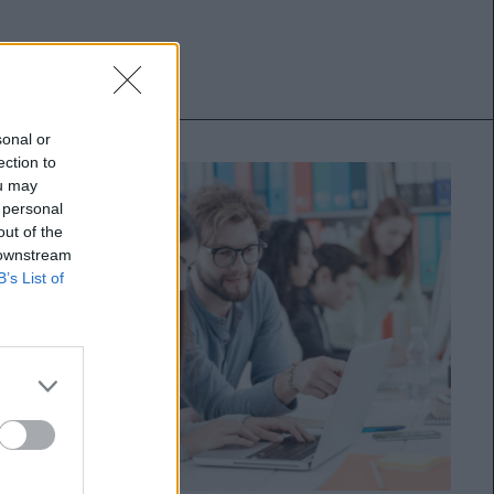
sonal or
ection to
ou may
 personal
out of the
 downstream
B’s List of