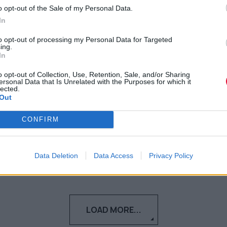
την «πίσω πόρτα» την εξίσωση
o opt-out of the Sale of my Personal Data.
In
κολεγίων-ΑΕΙ
to opt-out of processing my Personal Data for Targeted
ing.
Αποσύρθηκε, μετά τις αντιδράσεις, η
In
ρύθμιση που άνοιγε την κερκόπορτα για
o opt-out of Collection, Use, Retention, Sale, and/or Sharing
την εξίσωση των επαγγελματ...
ersonal Data that Is Unrelated with the Purposes for which it
lected.
Out
Ναταλία Πετρίτη
26.11.2021
CONFIRM
Data Deletion
Data Access
Privacy Policy
LOAD MORE...