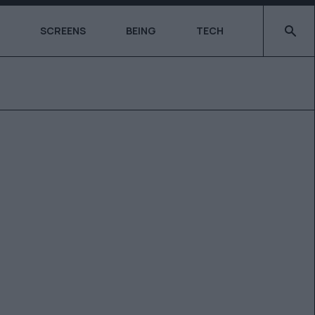
Type 2 o
SCREENS
BEING
TECH