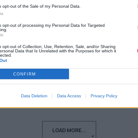
Πανεπιστημιακών για
o opt-out of the Sale of my Personal Data.
Κεραμέως για τις
In
συγχωνεύσεις/καταργήσεις
to opt-out of processing my Personal Data for Targeted
ing.
τμημάτων
In
o opt-out of Collection, Use, Retention, Sale, and/or Sharing
Το υπουργείο Παιδείας επείγεται να
ersonal Data that Is Unrelated with the Purposes for which it
lected.
προχωρήσει σε συγχωνεύσεις και
Out
καταργήσεις τμημάτων
CONFIRM
Ναταλία Πετρίτη
28.02.2022
Data Deletion
Data Access
Privacy Policy
LOAD MORE...