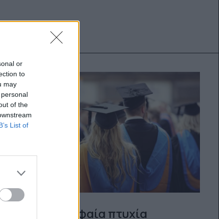
sonal or
ection to
ou may
 personal
out of the
 downstream
B’s List of
Τα 10 κορυφαία πτυχία