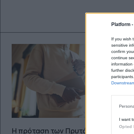
Platform 
If you wish 
sensitive in
confirm you
continue se
information 
further disc
participants
Downstream 
Persona
I want t
Opted 
Η πρόταση των Πρυτάνεων για