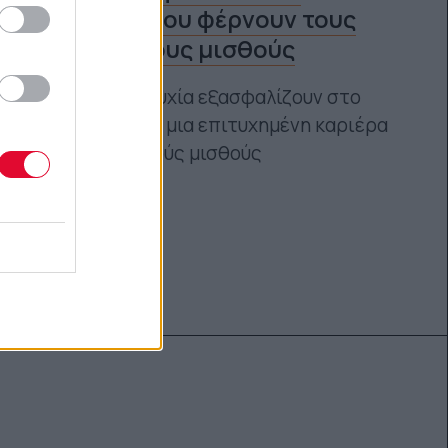
Bachelor που φέρνουν τους
υψηλότερους μισθούς
Αυτά τα 10 πτυχία εξασφαλίζουν στο
άμεσο μέλλον, μια επιτυχημένη καριέρα
με πολύ υψηλούς μισθούς
Ναταλία Πετρίτη
25.02.2022