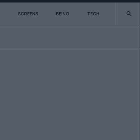
Type 2 o
SCREENS
BEING
TECH