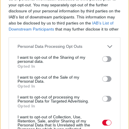
ΑΠΘ: «Πολυχώρο Πολιτισμού
your opt-out. You may separately opt-out of the further
disclosure of your personal information by third parties on the
Πολυτεχνείου» δημιουργούν
IAB’s list of downstream participants. This information may
φοιτητές
also be disclosed by us to third parties on the
IAB’s List of
Downstream Participants
that may further disclose it to other
third parties.
Ο φοιτητικός σύλλογος με πολύμορφες
δράσεις βάζει μπροστά τα αιτήματα του για
Personal Data Processing Opt Outs
δωρεάν ενασχόληση με τ...
I want to opt-out of the Sharing of my
personal data.
Opted In
Ναταλία Πετρίτη
08.12.2022
I want to opt-out of the Sale of my
Personal Data.
Opted In
I want to opt-out of processing my
Personal Data for Targeted Advertising.
Opted In
I want to opt-out of Collection, Use,
Retention, Sale, and/or Sharing of my
Personal Data that Is Unrelated with the
Purposes for which it was collected.