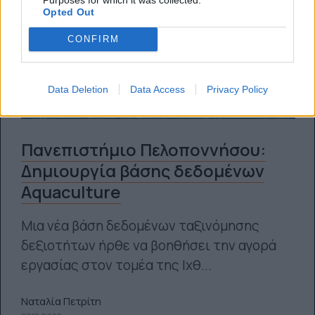
Opted Out
CONFIRM
Data Deletion
Data Access
Privacy Policy
Πανεπιστήμιο Πελοποννήσου:
Δημιουργία βάσης δεδομένων
Αquaculture
Μια νέα βάση δεδομένων ταξινόμησης
δεξιοτήτων ήρθε να βοηθήσει την αγορά
εργασίας στον τομέα της Ιχθ...
Ναταλία Πετρίτη