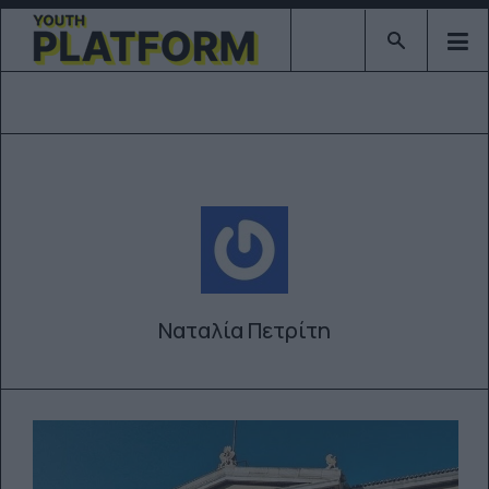
Type 2 or mor
Ναταλία Πετρίτη