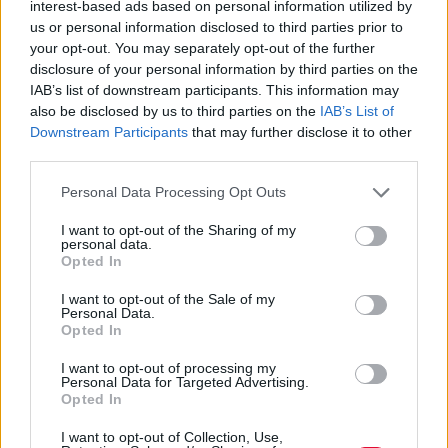
interest-based ads based on personal information utilized by
us or personal information disclosed to third parties prior to
Πανελλαδικές 2023: Ποιες
your opt-out. You may separately opt-out of the further
disclosure of your personal information by third parties on the
σπουδές επιλέγουν οι νέοι στην
IAB’s list of downstream participants. This information may
Ελλάδα και την ΕΕ
also be disclosed by us to third parties on the
IAB’s List of
Downstream Participants
that may further disclose it to other
Η μεγαλύτερη απόκλιση από τον ευρωπαϊκό
third parties.
μέσο όρο στις προτιμήσεις των Ελλήνων
Personal Data Processing Opt Outs
φοιτητών εντ...
I want to opt-out of the Sharing of my
personal data.
Opted In
Ναταλία Πετρίτη
03.01.2023
I want to opt-out of the Sale of my
Personal Data.
Opted In
I want to opt-out of processing my
Personal Data for Targeted Advertising.
Opted In
I want to opt-out of Collection, Use,