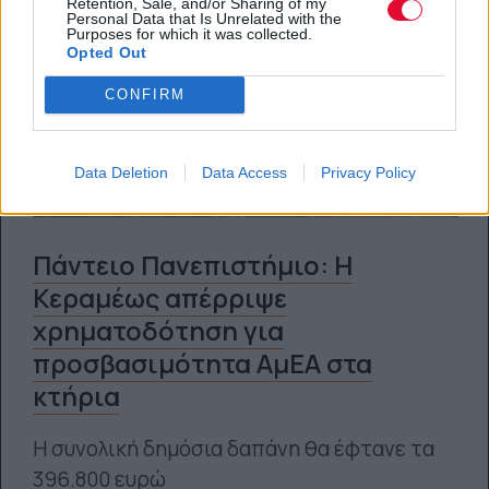
Retention, Sale, and/or Sharing of my
Personal Data that Is Unrelated with the
Purposes for which it was collected.
Opted Out
CONFIRM
Data Deletion
Data Access
Privacy Policy
Πάντειο Πανεπιστήμιο: Η
Κεραμέως απέρριψε
χρηματοδότηση για
προσβασιμότητα ΑμΕΑ στα
κτήρια
Η συνολική δημόσια δαπάνη θα έφτανε τα
396.800 ευρώ