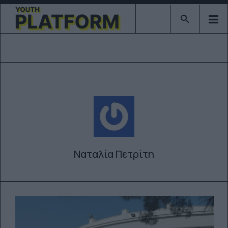
Type 2 or mor
Ναταλία Πετρίτη