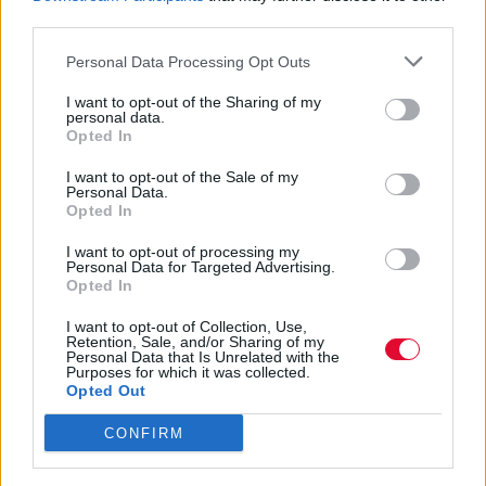
Η Κυβέρνηση της Κίνας εξέδωσε λίστα με
third parties.
celebrities που έκρινε ως κακότροπους και
Personal Data Processing Opt Outs
τους οποίους "εξαφά...
I want to opt-out of the Sharing of my
personal data.
Ναταλία Πετρίτη
Opted In
01.09.2021
I want to opt-out of the Sale of my
Personal Data.
Opted In
I want to opt-out of processing my
Personal Data for Targeted Advertising.
Opted In
I want to opt-out of Collection, Use,
Retention, Sale, and/or Sharing of my
Personal Data that Is Unrelated with the
Purposes for which it was collected.
Opted Out
CONFIRM