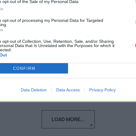
o opt-out of the Sale of my Personal Data.
το όριο συνταξιοδότησης για
In
τους νέους εργαζόμενους – Τι
to opt-out of processing my Personal Data for Targeted
«βλέπει» για την Ελλάδα
ing.
In
Το όριο ηλικίας συνταξιοδότησης για
o opt-out of Collection, Use, Retention, Sale, and/or Sharing
πλήρη σύνταξη στην Ελλάδα αναμένεται
ersonal Data that Is Unrelated with the Purposes for which it
lected.
να αυξηθεί κατά τέσσερα χρό...
Out
CONFIRM
Ναταλία Πετρίτη
15.12.2023
Data Deletion
Data Access
Privacy Policy
LOAD MORE...