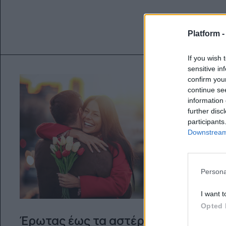
Platform 
If you wish 
sensitive in
confirm you
continue se
information 
further disc
participants
Downstream 
Persona
I want t
Opted 
Έρωτας έως τα αστέρια! Οι