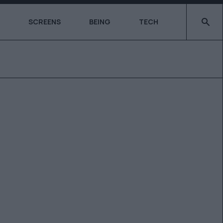
Type 2 o
SCREENS
BEING
TECH