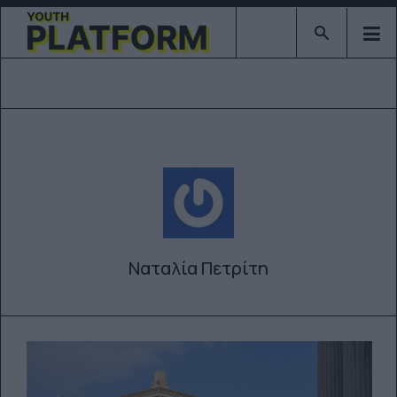
Type 2 or mor
Ναταλία Πετρίτη