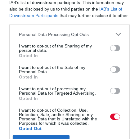
Ετοιμάζεται Ανώτατη Σχολή
IAB’s list of downstream participants. This information may
Παραστατικών Τεχνών
also be disclosed by us to third parties on the
IAB’s List of
Downstream Participants
that may further disclose it to other
third parties.
Και ισοτίμηση τίτλων των καλλιτεχνικών
σχολών με ΤΕΙ
Personal Data Processing Opt Outs
I want to opt-out of the Sharing of my
Ναταλία Πετρίτη
personal data.
Opted In
03.10.2023
I want to opt-out of the Sale of my
Personal Data.
Opted In
I want to opt-out of processing my
Personal Data for Targeted Advertising.
Opted In
I want to opt-out of Collection, Use,
Retention, Sale, and/or Sharing of my
Personal Data that Is Unrelated with the
Purposes for which it was collected.
Opted Out