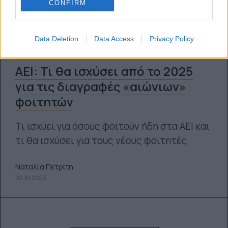
CONFIRM
Data Deletion
Data Access
Privacy Policy
ΑΕΙ: Τι θα ισχύσει από το 2025
για τις διαγραφές «αιώνιων»
φοιτητών
Τι ισχύει για όσους φοιτούν ήδη στα ΑΕΙ και
τι θα ισχύσει για τους νέους φοιτητές
Ναταλία Πετρίτη
02.10.2023