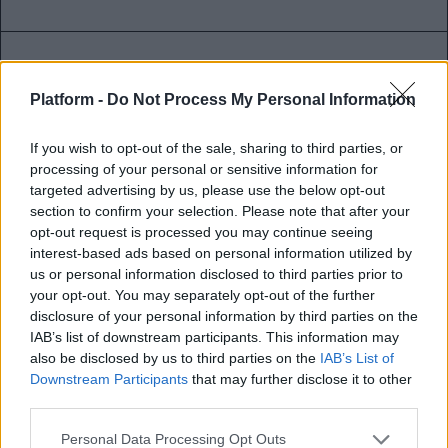
Platform -
Do Not Process My Personal Information
If you wish to opt-out of the sale, sharing to third parties, or
processing of your personal or sensitive information for
targeted advertising by us, please use the below opt-out
section to confirm your selection. Please note that after your
opt-out request is processed you may continue seeing
interest-based ads based on personal information utilized by
us or personal information disclosed to third parties prior to
your opt-out. You may separately opt-out of the further
disclosure of your personal information by third parties on the
Χρήστος Χιλέτης (νέοι που
IAB’s list of downstream participants. This information may
επιχειρούν): Με το Carma Share
also be disclosed by us to third parties on the
IAB’s List of
Downstream Participants
that may further disclose it to other
ποτέ ξανά η οδήγηση δεν ήταν
third parties.
τόσο απολαυστική!
Personal Data Processing Opt Outs