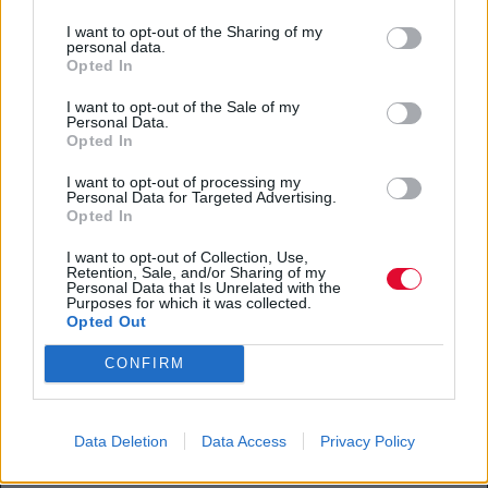
Μας μιλάει για το Carma Share, το «Airbnb
I want to opt-out of the Sharing of my
personal data.
των αυτοκινήτων».
Opted In
I want to opt-out of the Sale of my
24.01.2020
Personal Data.
Opted In
I want to opt-out of processing my
Personal Data for Targeted Advertising.
Opted In
I want to opt-out of Collection, Use,
Retention, Sale, and/or Sharing of my
Personal Data that Is Unrelated with the
Purposes for which it was collected.
Opted Out
CONFIRM
Data Deletion
Data Access
Privacy Policy