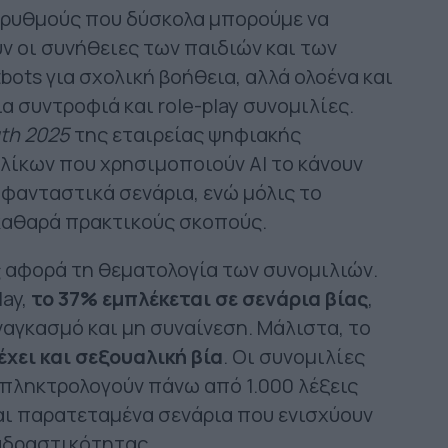
ε ρυθμούς που δύσκολα μπορούμε να
ν οι συνήθειες των παιδιών και των
ots για σχολική βοήθεια, αλλά ολοένα και
α συντροφιά και role-play συνομιλίες.
uth 2025
της εταιρείας ψηφιακής
λίκων που χρησιμοποιούν AI το κάνουν
 φανταστικά σενάρια, ενώ μόλις το
καθαρά πρακτικούς σκοπούς.
ς αφορά τη θεματολογία των συνομιλιών.
lay,
το 37% εμπλέκεται σε σενάρια βίας
,
αγκασμό και μη συναίνεση. Μάλιστα, το
χει και σεξουαλική βία
. Οι συνομιλίες
 πληκτρολογούν πάνω από 1.000 λέξεις
ι παρατεταμένα σενάρια που ενισχύουν
ιαδραστικότητας.