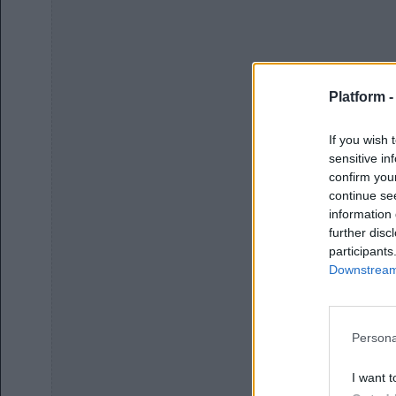
Platform 
If you wish 
sensitive in
confirm you
continue se
information 
further disc
participants
Downstream 
Persona
I want t