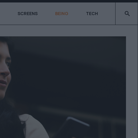
Type 2 o
SCREENS
BEING
TECH