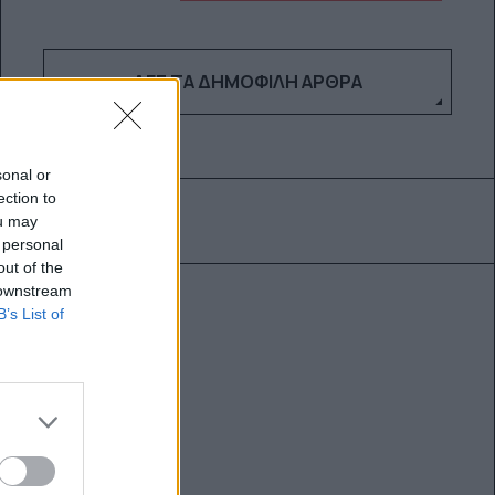
ΔΕΣ ΤΑ ΔΗΜΟΦΙΛΉ ΆΡΘΡΑ
sonal or
ection to
ou may
 personal
out of the
 downstream
B’s List of