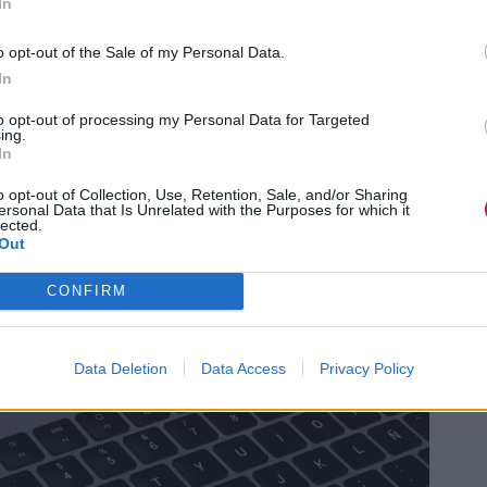
In
o opt-out of the Sale of my Personal Data.
In
to opt-out of processing my Personal Data for Targeted
ι η έρευνα είναι το
ρυθμιστικό κενό
στην
ing.
In
φαρμογές βασίζονται σε ένα απλό «κουτάκι
ούς ελέγχους ή περιορισμούς στο
o opt-out of Collection, Use, Retention, Sale, and/or Sharing
ersonal Data that Is Unrelated with the Purposes for which it
lected.
 παιδιά εκτίθενται σε υλικό που συχνά δεν
Out
λειτουργούν, χωρίς επίβλεψη, ως «ξεναγοί»
ακά μονοπάτια.
CONFIRM
Data Deletion
Data Access
Privacy Policy