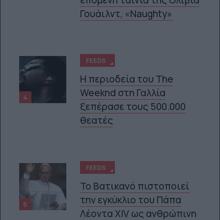
Γουάιλντ, «Naughty»
FEEDS
Η περιοδεία του The
Weeknd στη Γαλλία
4
ξεπέρασε τους 500.000
θεατές
FEEDS
Το Βατικανό πιστοποιεί
την εγκύκλιο του Πάπα
5
Λέοντα XIV ως ανθρώπινη