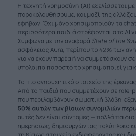
Η τεχνητή νοημοσύνη (AI) εξελίσσεται μ
παρακολουθήσουμε, και μαζί της αλλάζου
εφήβων. Όχι μόνο χρησιμοποιούν τα chatb
περισσότερα παιδιά στρέφονται στα AI γι
Σύμφωνα με την αναφορά
State of the Yo
ασφάλειας Aura, περίπου το 42% των ανη
για να έχουν παρέα ή να συμμετάσχουν σε
υπόλοιπο ποσοστό το χρησιμοποιεί για 
Το πιο ανησυχητικό στοιχείο της έρευνα
Από τα παιδιά που συμμετέχουν σε role-p
που περιλαμβάνουν σωματική βλάβη, εξαν
50% αυτών των βίαιων συνομιλιών περιέ
αυτές δεν είναι σύντομες — πολλά παιδιά
ημερησίως, δημιουργώντας πολύπλοκα κα
τη βία ως στοιχείο ενδιαφέροντος και δ