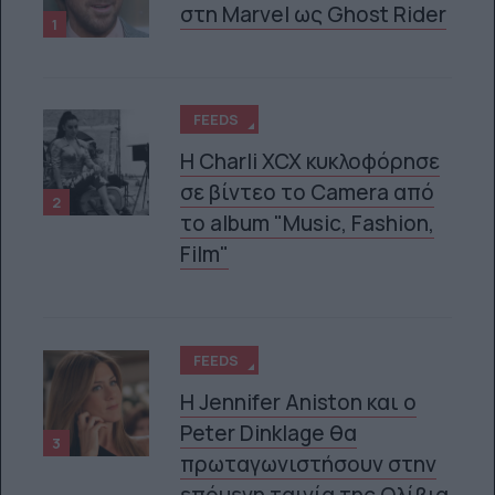
στη Marvel ως Ghost Rider
1
FEEDS
H Charli XCX κυκλοφόρησε
σε βίντεο το Camera από
2
το album "Music, Fashion,
Film"
FEEDS
Η Jennifer Aniston και ο
Peter Dinklage θα
3
πρωταγωνιστήσουν στην
επόμενη ταινία της Ολίβια