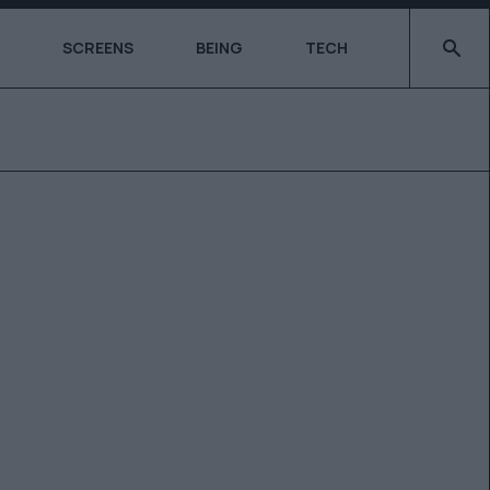
Type 2 o
SCREENS
BEING
TECH