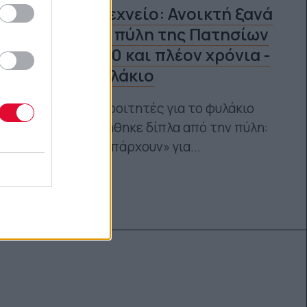
Ε.Μ.Πολυτεχνείο: Ανοικτή ξανά
η κεντρική πύλη της Πατησίων
μετά από 40 και πλέον χρόνια -
Έβαλαν φυλάκιο
Αντιδρούν οι φοιτητές για το φυλάκιο
που τοποθετήθηκε δίπλα από την πύλη:
"Λεφτά «δεν υπάρχουν» για...
Ναταλία Πετρίτη
28.03.2024