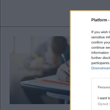
Platform 
If you wish 
sensitive in
confirm you
continue se
information 
further disc
participants
Downstream 
Persona
I want t
Opted 