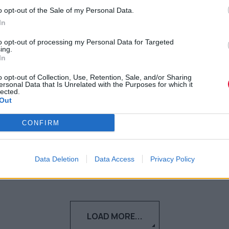
Το Χάρβαρντ αγόρασε κεντρικό
o opt-out of the Sale of my Personal Data.
χώρο στην Αθήνα έναντι 19,5
In
εκατομμυρίων ευρώ
to opt-out of processing my Personal Data for Targeted
ing.
In
Η συμφωνία με το υπουργείο Πολιτισμού
είναι να αναμορφωθούν μόνο εσωτερικά
o opt-out of Collection, Use, Retention, Sale, and/or Sharing
ersonal Data that Is Unrelated with the Purposes for which it
και τα 15 κτίρια που βρίσ...
lected.
Out
Ναταλία Πετρίτη
CONFIRM
01.04.2024
Data Deletion
Data Access
Privacy Policy
LOAD MORE...