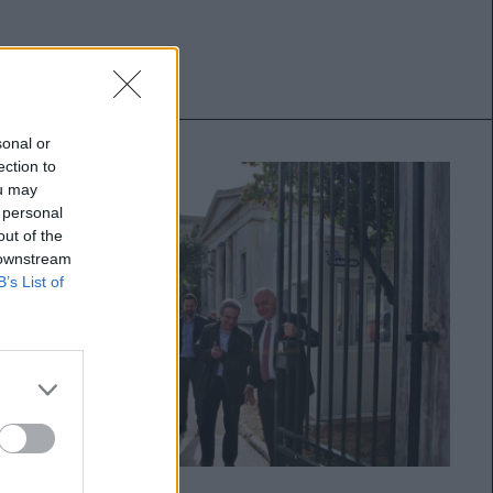
sonal or
ection to
ou may
 personal
out of the
 downstream
B’s List of