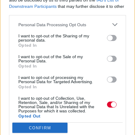
also be disclosed by us to third parties on the
IAB’s List of
Downstream Participants
that may further disclose it to other
τα βραβεία στη φετινή διοργάνωση;
third parties.
Ναταλία Πετρίτη
Personal Data Processing Opt Outs
19.01.2024
I want to opt-out of the Sharing of my
personal data.
Opted In
I want to opt-out of the Sale of my
Personal Data.
Opted In
I want to opt-out of processing my
Personal Data for Targeted Advertising.
Opted In
I want to opt-out of Collection, Use,
Retention, Sale, and/or Sharing of my
Personal Data that Is Unrelated with the
Purposes for which it was collected.
Opted Out
CONFIRM