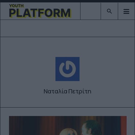
Type 2 or mor
Ναταλία Πετρίτη