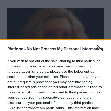
Platform -
Do Not Process My Personal Information
If you wish to opt-out of the sale, sharing to third parties, or
processing of your personal or sensitive information for
targeted advertising by us, please use the below opt-out
Η Mia Goth μεταμορφώνεται στη
section to confirm your selection. Please note that after your
MaXXXine και μας μεταφέρει στο
opt-out request is processed you may continue seeing
Los Angeles των ’80s στο
interest-based ads based on personal information utilized by
us or personal information disclosed to third parties prior to
πολυαναμενόμενο φινάλε της
your opt-out. You may separately opt-out of the further
τριλογίας του Ti West
disclosure of your personal information by third parties on the
IAB’s list of downstream participants. This information may