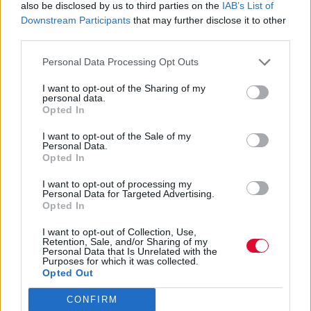
also be disclosed by us to third parties on the
IAB’s List of
Η A24 μόλις κυκλοφόρησε το trailer της
Downstream Participants
that may further disclose it to other
ταινίας, στην οποία πρωταγωνιστούν και οι
third parties.
Halsey, Kevin Bacon...
Personal Data Processing Opt Outs
Ναταλία Πετρίτη
I want to opt-out of the Sharing of my
personal data.
09.04.2024
Opted In
I want to opt-out of the Sale of my
Personal Data.
Opted In
I want to opt-out of processing my
Personal Data for Targeted Advertising.
Opted In
I want to opt-out of Collection, Use,
Retention, Sale, and/or Sharing of my
Personal Data that Is Unrelated with the
Purposes for which it was collected.
Opted Out
CONFIRM