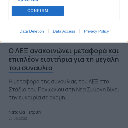
CONFIRM
Data Deletion
Data Access
Privacy Policy
Ο ΛΕΞ ανακοινώνει μεταφορά και
επιπλέον εισιτήρια για τη μεγάλη
του συναυλία
Η μεταφορά της συναυλίας του ΛΕΞ στο
Στάδιο του Πανιωνίου στη Νέα Σμύρνη δίνει
την ευκαιρία σε ακόμη...
Ναταλία Πετρίτη
23.06.2022