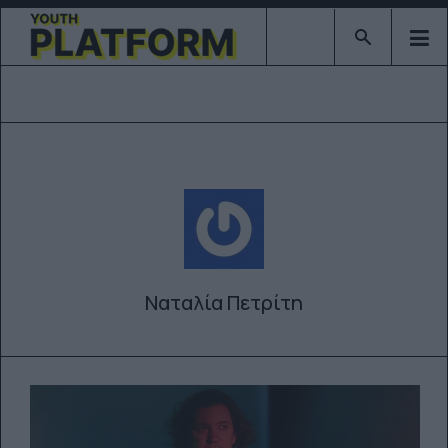
Type 2 or mor
Ναταλία Πετρίτη