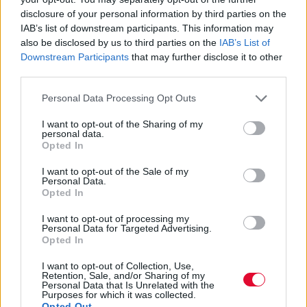
επέτειο από την κυκλοφορία του
disclosure of your personal information by third parties on the
Hunky Dory
IAB’s list of downstream participants. This information may
also be disclosed by us to third parties on the
IAB’s List of
Δείτε φωτογραφίες της άκρως
Downstream Participants
that may further disclose it to other
third parties.
συλλεκτικής εκδοχής της Barbie
Personal Data Processing Opt Outs
Ναταλία Πετρίτη
I want to opt-out of the Sharing of my
30.06.2022
personal data.
Opted In
I want to opt-out of the Sale of my
Personal Data.
Opted In
I want to opt-out of processing my
Personal Data for Targeted Advertising.
Opted In
I want to opt-out of Collection, Use,
Retention, Sale, and/or Sharing of my
Personal Data that Is Unrelated with the
Purposes for which it was collected.
Opted Out