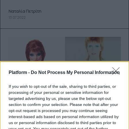
Ναταλία Πετρίτη
13.07.2022
Platform -
Do Not Process My Personal Information
If you wish to opt-out of the sale, sharing to third parties, or
processing of your personal or sensitive information for
targeted advertising by us, please use the below opt-out
section to confirm your selection. Please note that after your
Η Mattel κυκλοφορεί ακόμη μια
opt-out request is processed you may continue seeing
interest-based ads based on personal information utilized by
Barbie-David Bowie για την 50η
us or personal information disclosed to third parties prior to
your opt-out. You may separately opt-out of the further