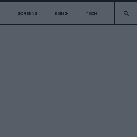
Type 2 o
SCREENS
BEING
TECH