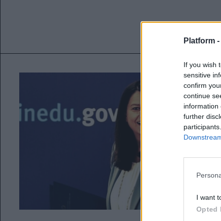
Platform 
If you wish 
sensitive in
confirm you
continue se
information 
further disc
participants
Downstream 
Persona
I want t
Opted 