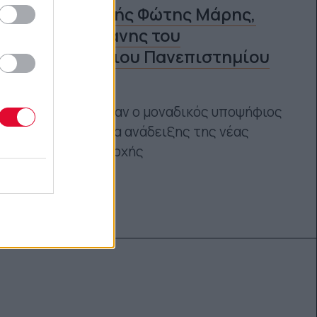
Ο καθηγητής Φώτης Μάρης,
νέος πρύτανης του
Δημοκρίτειου Πανεπιστημίου
Θράκης
Ο κ. Μάρης ήταν ο μοναδικός υποψήφιος
στη διαδικασία ανάδειξης της νέας
πρυτανικής αρχής
Ναταλία Πετρίτη
09.01.2023