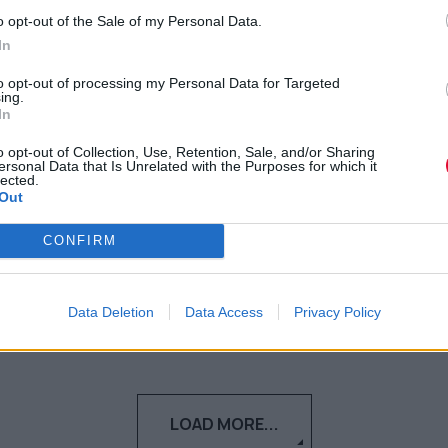
ΥΠΑΙΘ: Μοτοπορεία και παν-
o opt-out of the Sale of my Personal Data.
καλλιτεχνική κινητοποίηση
In
σήμερα ενάντια στην
to opt-out of processing my Personal Data for Targeted
ing.
υποβάθμιση των πτυχίων
In
o opt-out of Collection, Use, Retention, Sale, and/or Sharing
Στάση εργασίας από ΟΛΜΕ-ΔΟΕ για τους
ersonal Data that Is Unrelated with the Purposes for which it
lected.
εκπαιδευτικούς καλλιτεχνικών
Out
μαθημάτων
CONFIRM
Ναταλία Πετρίτη
10.01.2023
Data Deletion
Data Access
Privacy Policy
LOAD MORE...