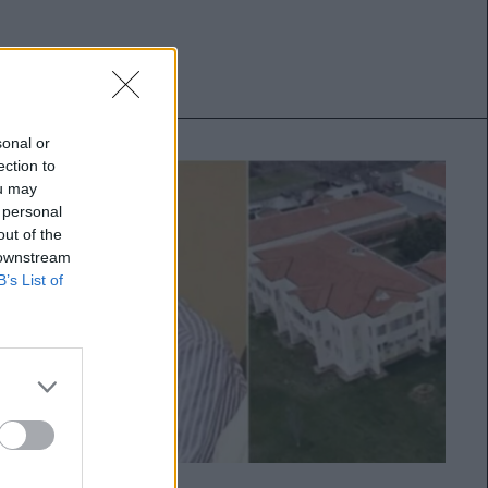
sonal or
ection to
ou may
 personal
out of the
 downstream
B’s List of