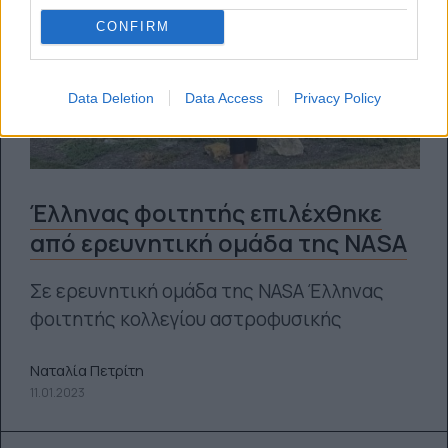
CONFIRM
Data Deletion
Data Access
Privacy Policy
Έλληνας φοιτητής επιλέχθηκε
από ερευνητική ομάδα της NASA
Σε ερευνητική ομάδα της NASA Έλληνας
φοιτητής κολλεγίου αστροφυσικής
Ναταλία Πετρίτη
11.01.2023