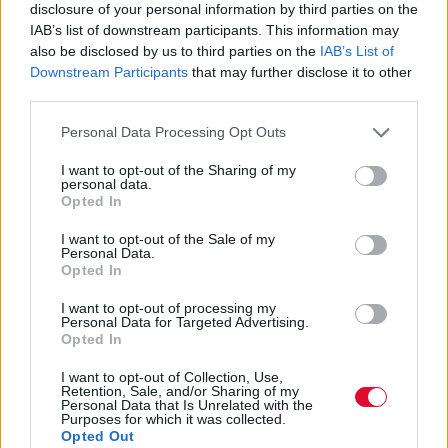
disclosure of your personal information by third parties on the
Υπογραφή μνημονίου με 4 ΑΕΙ για
IAB’s list of downstream participants. This information may
την κατασκευή νέου ελληνικού
also be disclosed by us to third parties on the
IAB’s List of
drone
Downstream Participants
that may further disclose it to other
third parties.
Υπογραφή μνημονίου συνεργασίας για τον
Personal Data Processing Opt Outs
σχεδιασμό και τη βιομηχανική παραγωγή
I want to opt-out of the Sharing of my
νέου ελληνικού drone
personal data.
Opted In
Ναταλία Πετρίτη
I want to opt-out of the Sale of my
Personal Data.
12.01.2023
Opted In
I want to opt-out of processing my
Personal Data for Targeted Advertising.
Opted In
I want to opt-out of Collection, Use,
Retention, Sale, and/or Sharing of my
Personal Data that Is Unrelated with the
Purposes for which it was collected.
Opted Out