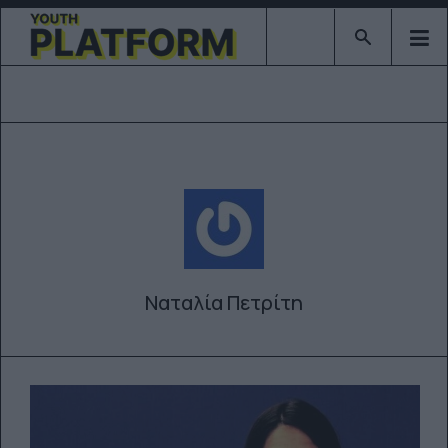
Type 2 or mor
Ναταλία Πετρίτη