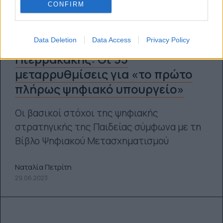
CONFIRM
Data Deletion
Data Access
Privacy Policy
Πιερρακάκης: Οι 35
μεταρρυθμίσεις για «το πρώτο
πλήρως ψηφιακό υπουργείο»
Οι βασικοί στόχοι της ψηφιακής
στρατηγικής της Παιδείας σύμφωνα με τη
Βίβλο Ψηφιακού Μετασχηματισμού
Ναταλία Πετρίτη
29.06.2023