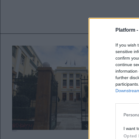
Platform 
If you wish 
sensitive in
confirm you
continue se
information 
further disc
participants
Downstream 
Persona
I want t
Opted 