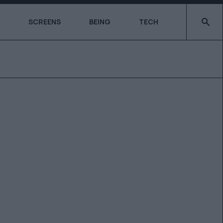
Type 2 o
SCREENS
BEING
TECH