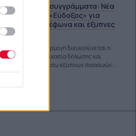
Φοιτητικά συγγράμματα: Νέα
εφαρμογή «Εύδοξος» για
κινητά τηλέφωνα και έξυπνες
συσκευές
Με τη νέα εφαρμογή διευκολύνεται η
συνολική διαδικασία δήλωσης και
παραλαβής, μέσω έξυπνων συσκευών...
Ναταλία Πετρίτη
08.11.2023