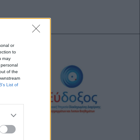
sonal or
ection to
ou may
 personal
out of the
 downstream
B’s List of