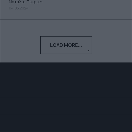
Ναταλία Πετρίτη
04.03.2024
LOAD MORE...