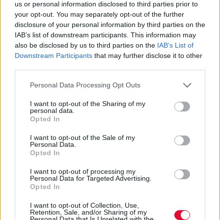
us or personal information disclosed to third parties prior to
Τι είπε ο Κυριάκος Πιερρακάκης
your opt-out. You may separately opt-out of the further
στη Βουλή για τα Κολέγια, τα
disclosure of your personal information by third parties on the
δημόσια ΑΕΙ, τον Γαβρόγλου και
IAB’s list of downstream participants. This information may
also be disclosed by us to third parties on the
IAB’s List of
τα ακαδημαϊκά δικαιώματα
Downstream Participants
that may further disclose it to other
third parties.
Η ομιλία του Κυριάκου Πιερρακάκη στη
Personal Data Processing Opt Outs
Διαρκή Επιτροπή Μορφωτικών Υποθέσεων
κατά τη δεύτερη ανάγνωση τ...
I want to opt-out of the Sharing of my
personal data.
Opted In
Ναταλία Πετρίτη
I want to opt-out of the Sale of my
05.03.2024
Personal Data.
Opted In
I want to opt-out of processing my
Personal Data for Targeted Advertising.
Opted In
I want to opt-out of Collection, Use,
Retention, Sale, and/or Sharing of my
Personal Data that Is Unrelated with the