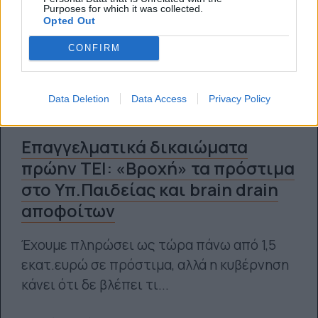
Purposes for which it was collected.
Opted Out
CONFIRM
Data Deletion
Data Access
Privacy Policy
Επαγγελματικά δικαιώματα
πρώην ΤΕΙ: «Bροχή» τα πρόστιμα
στο Υπ.Παιδείας και brain drain
αποφοίτων
Έχουμε πληρώσει ως τώρα πάνω από 1,5
εκατ.ευρώ σε πρόστιμα, αλλά η κυβέρνηση
κάνει ότι δε βλέπει τι...