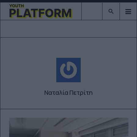
Type 2 or mor
Ναταλία Πετρίτη