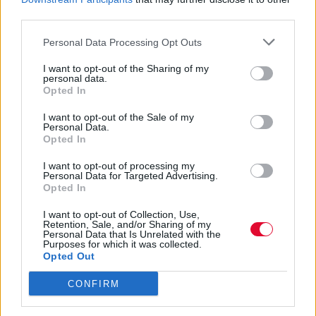
Όλα όσα έγιναν γνωστά κατά τη διάρκεια
third parties.
του Nintendo Direct
Personal Data Processing Opt Outs
I want to opt-out of the Sharing of my
Ναταλία Πετρίτη
personal data.
22.02.2024
Opted In
I want to opt-out of the Sale of my
Personal Data.
Opted In
I want to opt-out of processing my
Personal Data for Targeted Advertising.
Opted In
I want to opt-out of Collection, Use,
Retention, Sale, and/or Sharing of my
Personal Data that Is Unrelated with the
Purposes for which it was collected.
Opted Out
CONFIRM