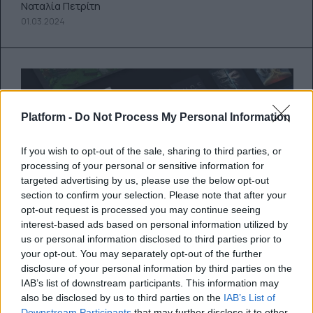
Ναταλία Πετρίτη
01.03.2024
Platform -
Do Not Process My Personal Information
If you wish to opt-out of the sale, sharing to third parties, or
processing of your personal or sensitive information for
targeted advertising by us, please use the below opt-out
section to confirm your selection. Please note that after your
opt-out request is processed you may continue seeing
interest-based ads based on personal information utilized by
us or personal information disclosed to third parties prior to
Ποια είναι τα δύο πρώτα Xbox
your opt-out. You may separately opt-out of the further
παιχνίδια που μετατρέπονται σε
disclosure of your personal information by third parties on the
IAB’s list of downstream participants. This information may
multiplatform;
also be disclosed by us to third parties on the
IAB’s List of
Downstream Participants
that may further disclose it to other