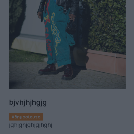
bjvhjhjhgjg
Αδημοσίευτο
jghjghjghjgjhghj