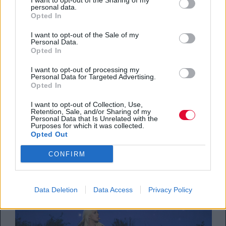
I want to opt-out of the Sharing of my
personal data.
Opted In
10 δίσκοι του 2018 που άρεσαν
πολύ στους Bazooka
I want to opt-out of the Sale of my
Personal Data.
Opted In
Αδημοσίευτο
I want to opt-out of processing my
Επέστρεψαν με νέο δίσκο (Zero Hits) και
Personal Data for Targeted Advertising.
Opted In
ετοιμάζονται για μία μεγάλη συναυλία
(Σάββατο 9 Φεβρουαρίου)...
I want to opt-out of Collection, Use,
Retention, Sale, and/or Sharing of my
Personal Data that Is Unrelated with the
Purposes for which it was collected.
Ξάνθος Παπανικολάου
Opted Out
04.02.2019
CONFIRM
Data Deletion
Data Access
Privacy Policy