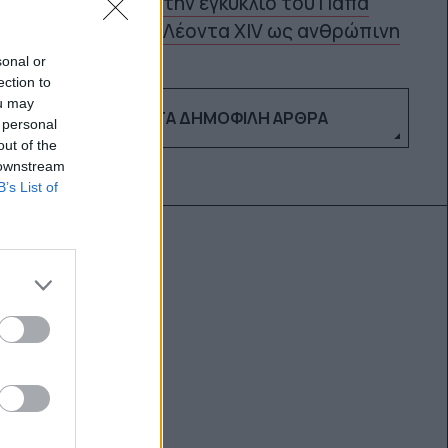
την εγκύκλιο του Πάπα
5
Λέοντα XIV ως ανθρώπινη
sonal or
ection to
ou may
ΔΕΣ ΤΑ ΔΗΜΟΦΙΛΉ ΆΡΘΡΑ
 personal
out of the
 downstream
B’s List of