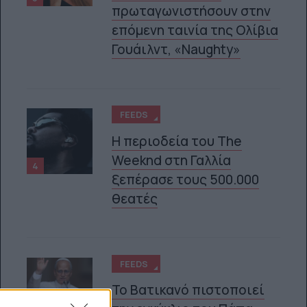
πρωταγωνιστήσουν στην
επόμενη ταινία της Ολίβια
Γουάιλντ, «Naughty»
FEEDS
Η περιοδεία του The
Weeknd στη Γαλλία
4
ξεπέρασε τους 500.000
θεατές
FEEDS
Το Βατικανό πιστοποιεί