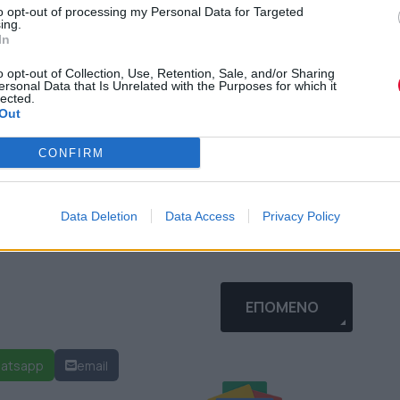
ν ομάδα Sturmgruppe που έχει σαν έδρα
to opt-out of processing my Personal Data for Targeted
ing.
ην παραγωγή των βίντεο του Manson το
In
ον Roth.
o opt-out of Collection, Use, Retention, Sale, and/or Sharing
ersonal Data that Is Unrelated with the Purposes for which it
lected.
Out
CONFIRM
κ
εδώ
.
Data Deletion
Data Access
Privacy Policy
EE" ΤΗΣ JENNIFER LAWRENCE
ΕΠΌΜΕΝΟ ΆΡΘΡΟ: Η 
ΕΠΌΜΕΝΟ
atsapp
email