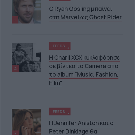
Ο Ryan Gosling μπαίνει
στη Marvel ως Ghost Rider
1
FEEDS
H Charli XCX κυκλοφόρησε
σε βίντεο το Camera από
2
το album "Music, Fashion,
Film"
FEEDS
Η Jennifer Aniston και ο
Peter Dinklage θα
3