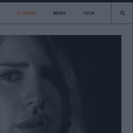
Type 2 o
SCREENS
BEING
TECH