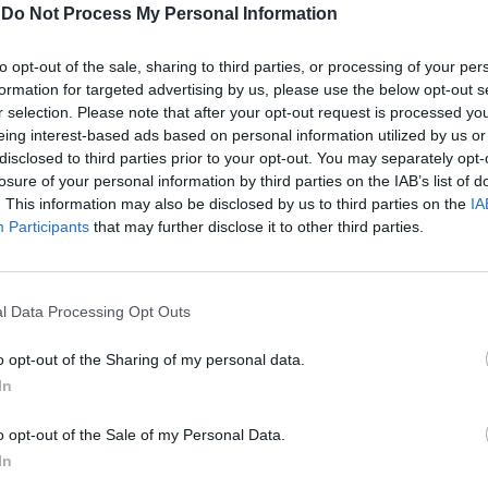
-
Do Not Process My Personal Information
to opt-out of the sale, sharing to third parties, or processing of your per
formation for targeted advertising by us, please use the below opt-out s
r selection. Please note that after your opt-out request is processed y
eing interest-based ads based on personal information utilized by us or
disclosed to third parties prior to your opt-out. You may separately opt-
losure of your personal information by third parties on the IAB’s list of
. This information may also be disclosed by us to third parties on the
IA
Participants
that may further disclose it to other third parties.
 θαμμένο για περισσότερο από ένα χρόνο
l Data Processing Opt Outs
 είναι φίλος», δήλωσε ο ίδιος ο Roth ο
o opt-out of the Sharing of my personal data.
ίπ να κακοποιεί τη διάσημη
In
o opt-out of the Sale of my Personal Data.
In