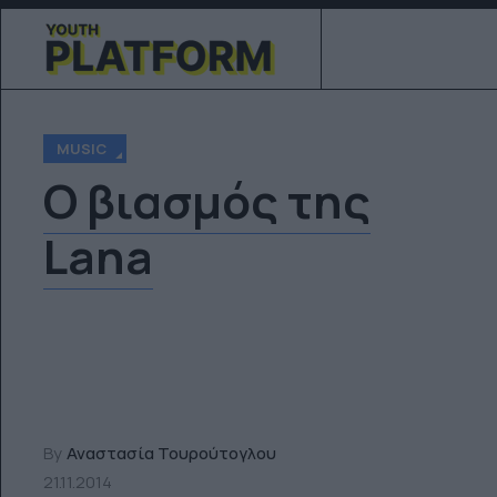
MUSIC
O βιασμός της
Lana
By
Αναστασία Τουρούτογλου
21.11.2014