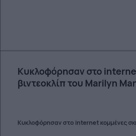
Kυκλοφόρησαν στο interne
βιντεοκλίπ του Marilyn Ma
Kυκλοφόρησαν στο internet κομμένες σκ